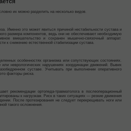
ается
словно их можно разделить на несколько видов.
еза. Именно это может явиться причиной нестабильности сустава и
ьного размера компонентов, ведь они не обеспечивают необходимую
ивное вмешательство и сохранен мышечно-связочный аппарат.
ти к снижению естественной стабилизации сустава.
деленных особенностях организма или сопутствующих состояниях.
 или неврологических нарушениях координации движений. Вывих
азобедренном суставе. Учитывать при выполнении оперативного
это факторы риска.
шает рекомендации ортопеда-травматолога в послеоперационный
птированы к нагрузкам. Риск в таких ситуациях — резкие движения
дении. После протезирования не следует перекрещивать ноги или
ной такого осложнения.