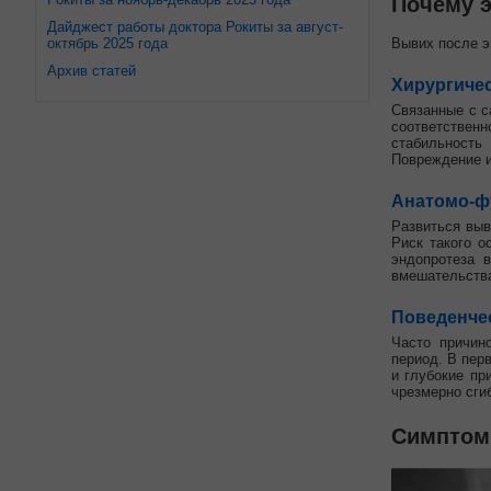
Почему э
Дайджест работы доктора Рокиты за август-
октябрь 2025 года
Вывих после э
Архив статей
Хирургиче
Связанные с с
соответственн
стабильность
Повреждение и
Анатомо-ф
Развиться выв
Риск такого 
эндопротеза 
вмешательства
Поведенче
Часто причин
период. В пер
и глубокие пр
чрезмерно сги
Симптом