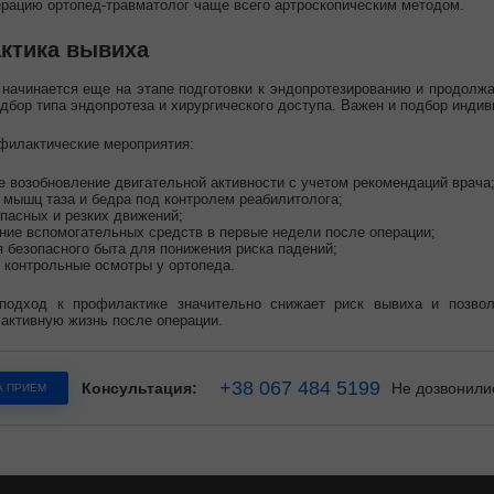
рацию ортопед-травматолог чаще всего артроскопическим методом.
ктика вывиха
начинается еще на этапе подготовки к эндопротезированию и продолжа
дбор типа эндопротеза и хирургического доступа. Важен и подбор инди
филактические мероприятия:
е возобновление двигательной активности с учетом рекомендаций врача
 мышц таза и бедра под контролем реабилитолога;
опасных и резких движений;
ние вспомогательных средств в первые недели после операции;
я безопасного быта для понижения риска падений;
 контрольные осмотры у ортопеда.
подход к профилактике значительно снижает риск вывиха и позволя
активную жизнь после операции.
+38 067 484 5199
Консультация:
Не дозвонили
А ПРИЕМ