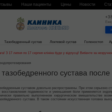
тзывы
Наши пациенты
Цены
Новости
Ста
+3
Еже
З
Тазобедренный сустав
Локтевой сустав
Голеностоп
А
ага! З 17 липня по 17 серпня клініка буде у відпусці! Вибачте за незручнос
 эндопротезирования
 тазобедренного сустава после
зобедренным суставом довольно распространены. При этом серьезно стр
 восстановления подвижности и уменьшения боли применяется эндопр
нически правильно выполненном хирургическом вмешательстве возм
азобедренного сустава. В таком состоянии искусственная головка выхо