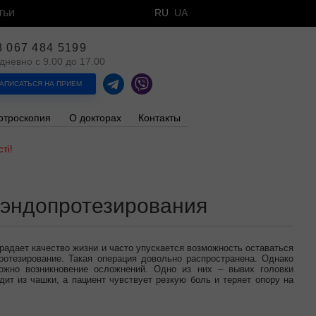
тьи
RU
UA
8 067 484 5199
дневно с 9.00 до 17.00
АПИСАТЬСЯ НА ПРИЕМ
ртроскопия
О докторах
Контакты
ті!
 эндопротезирования
адает качество жизни и часто упускается возможность оставаться
отезирование. Такая операция довольно распространена. Однако
ожно возникновение осложнений. Одно из них – вывих головки
дит из чашки, а пациент чувствует резкую боль и теряет опору на