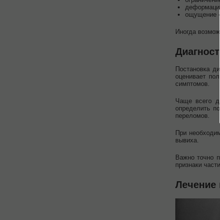
деформация
ощущение «
Иногда возмож
Диагност
Постановка ди
оценивает пол
симптомов.
Чаще всего д
определить по
переломов.
При необходим
вывиха.
Важно точно п
признаки част
Лечение 