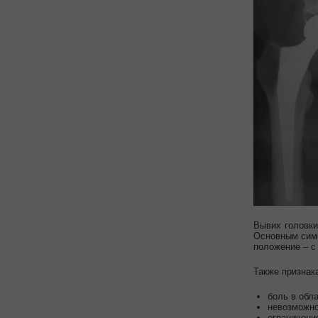
Вывих головки
Основным симп
положение – с
Также признак
боль в обла
невозможно
ограничени