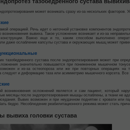
ндопротез тазобедренного сустава вывихив
ндопротезирования может возникать сразу из-за нескольких факторов. У
ские
амой операцией. Речь идет о неточной установке компонентов эндопрот
о возникновения вывиха. Такое усложнение возникает и из-за неправил
 конструкции. Важно еще и то, каким способом выполнено операт
ли даже ослабление капсулы сустава и окружающих мышц может привес
ункциональные
их тазобедренного сустава после эндопротезирования может при опре
осложнения значительно повышается при пониженном мышечном тонусе
возможен и из-за остеопороза или же при повторных операциях на т
 следует и деформацию таза или асимметрию мышечного корсета. Все 
ские
ой возникновения осложнений является и сам пациент, который нару
вые месяцы после эндопротезирования мышцы ослаблены, а ткани не ада
иседания. Вывих возможен и при неудачном поднятии с кровати или па
бать бедро. Несоблюдение реабилитационного режима может стать причи
ы вывиха головки сустава