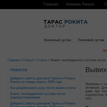
Главная
Клиника Линько
О
ТАРАС
РОКИТА
ДОКТОР
Коленный сустав
Плечевой сустав
Ув
Главная
>
Статьи
>
Статьи
> Вывих тазобедренного сустава после
Вывих
Новости
Дайджест работы докторов Тараса и Романа
Рокиты за январь-апрель 2026 года
Проблемы с та
активным. Для
Как разрабатывать руку после вывиха плеча
даже при тех
Вывих тазобедренного сустава после
эндопротеза т
эндопротезирования
ногу.
Дайджест работы докторов Тараса и Романа
Рокиты за ноябрь-декабрь 2025 года