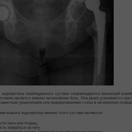
 эндопротеза тазобедренного сустава сопровождается внезапной клинич
томом является именно интенсивная боль. Она резко усиливается при 
 заметным укорочением или выворачиванием стопы в нетипичную позици
ами вывиха эндопротеза именно этого сустава являются:
сти паха или ягодиц;
сть опираться на ногу;
е или полная потеря движений в тазобедренном суставе;