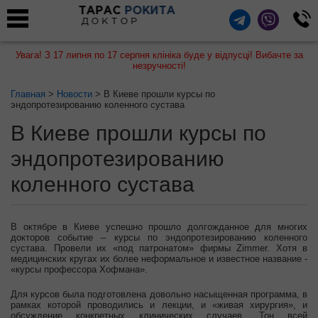
ТАРАС
РОКИТА
ДОКТОР
Увага! З 17 липня по 17 серпня клініка буде у відпусці! Вибачте за
незручності!
Главная
>
Новости
> В Киеве прошли курсы по
эндопротезированию коленного сустава
В Киеве прошли курсы по
эндопротезированию
коленного сустава
В октябре в Киеве успешно прошло долгожданное для многих
докторов событие – курсы по эндопротезированию коленного
сустава. Провели их «под патронатом» фирмы Zimmer. Хотя в
медицинских кругах их более неформальное и известное название -
«курсы профессора Хофмана».
Для курсов была подготовлена довольно насыщенная программа, в
рамках которой проводились и лекции, и «живая хирургия», и
обсуждение конкретных клинических случаев. Тон всей