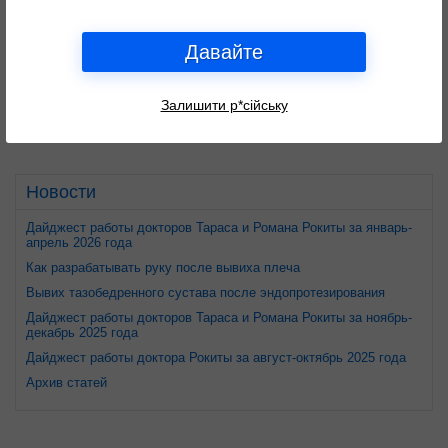
Давайте
+38 067 484 5199
Консультация:
Залишити р*сійську
Не дозвонились?
Новости
Дайджест работы докторов Тараса и Романа Рокиты за январь-
апрель 2026 года
Как разрабатывать руку после вывиха плеча
Вывих тазобедренного сустава после эндопротезирования
Дайджест работы докторов Тараса и Романа Рокиты за ноябрь-
декабрь 2025 года
Дайджест работы доктора Рокиты за август-октябрь 2025 года
Архив статей