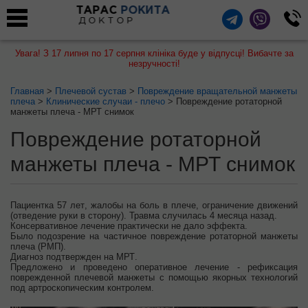
ТАРАС
РОКИТА
ДОКТОР
Увага! З 17 липня по 17 серпня клініка буде у відпусці! Вибачте за
незручності!
Главная
>
Плечевой сустав
>
Повреждение вращательной манжеты
плеча
>
Клинические случаи - плечо
> Повреждение ротаторной
манжеты плеча - МРТ снимок
Повреждение ротаторной
манжеты плеча - МРТ снимок
Пациентка
57 лет
, жалобы на
боль
в
плече
, ограничение движений
(отведение
руки
в
сторону).
Травма
случилась
4
месяца
назад.
Консервативное
лечение
практически не дало
эффекта.
Было подозрение на
частичное повреждение
ротаторной манжеты
плеча (РМП)
.
Диагноз подтвержден
на МРТ
.
Предложено
и
проведено
оперативное лечение -
рефиксация
поврежденной плечевой манжеты
с помощью
якорных
технологий
под
артроскопическим
контролем.