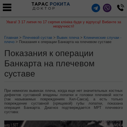
ТАРАС
РОКИТА
ДОКТОР
Увага! З 17 липня по 17 серпня клініка буде у відпусці! Вибачте за
незручності!
Главная
>
Плечевой сустав
>
Вывих плеча
>
Клинические случаи -
плечо
> Показания к операции Банкарта на плечевом суставе
Показания к операции
Банкарта на плечевом
суставе
При
немногих
вывихах
плеча
,
когда
еще
нет значительных
костных
дефектов
суставной
впадины
лопатки
и
головки
плечевой
кости
(так
называемых
повреждениях
Хил
-
Сакса
), а есть
только
повреждение суставной
(
хрящевой
)
губы
лопатки
,
показана
операция
Банкарта
.
Диагноз
подтверждается
МРТ
плечевого
сустава
: