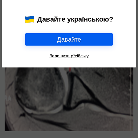
Давайте українською?
Давайте
Залишити р*сійську