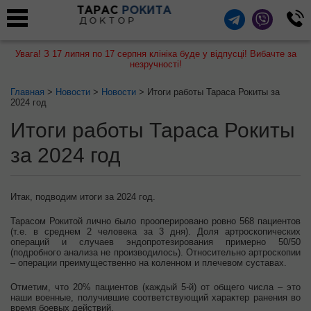
ТАРАС
РОКИТА
ДОКТОР
Увага! З 17 липня по 17 серпня клініка буде у відпусці! Вибачте за
незручності!
Главная
>
Новости
>
Новости
> Итоги работы Тараса Рокиты за
2024 год
Итоги работы Тараса Рокиты
за 2024 год
Итак, подводим итоги за 2024 год.
Тарасом Рокитой лично было прооперировано ровно 568 пациентов
(т.е. в среднем 2 человека за 3 дня). Доля артроскопических
операций и случаев эндопротезирования примерно 50/50
(подробного анализа не производилось). Относительно артроскопии
– операции преимущественно на коленном и плечевом суставах.
Отметим, что 20% пациентов (каждый 5-й) от общего числа – это
наши военные, получившие соответствующий характер ранения во
время боевых действий.