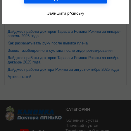
Залишити р*сійську
Новости
Дайджест работы докторов Тараса и Романа Рокиты за январь-
апрель 2026 года
Как разрабатывать руку после вывиха плеча
Вывих тазобедренного сустава после эндопротезирования
Дайджест работы докторов Тараса и Романа Рокиты за ноябрь-
декабрь 2025 года
Дайджест работы доктора Рокиты за август-октябрь 2025 года
Архив статей
КАТЕГОРИИ
Коленный сустав
Плечевой сустав
Тазобедренный сустав