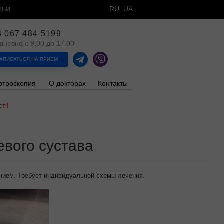
тьи
RU
UA
8 067 484 5199
дневно с 9.00 до 17.00
АПИСАТЬСЯ НА ПРИЕМ
ртроскопия
О докторах
Контакты
ті!
вого сустава
нием.
Требует индивидуальной
схемы лечения.