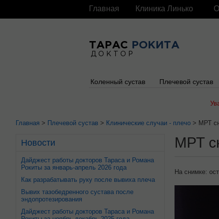
Главная
Клиника Линько
О
ТАРАС
РОКИТА
ДОКТОР
Коленный сустав
Плечевой сустав
Ув
Главная
>
Плечевой сустав
>
Клинические случаи - плечо
> МРТ с
МРТ с
Новости
Дайджест работы докторов Тараса и Романа
Рокиты за январь-апрель 2026 года
На снимке:
ос
Как разрабатывать руку после вывиха плеча
Вывих тазобедренного сустава после
эндопротезирования
Дайджест работы докторов Тараса и Романа
Рокиты за ноябрь-декабрь 2025 года