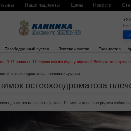
тзывы
Наши пациенты
Цены
Новости
Ста
+3
Еже
З
Тазобедренный сустав
Локтевой сустав
Голеностоп
А
ага! З 17 липня по 17 серпня клініка буде у відпусці! Вибачте за незручнос
нимок остеохондроматоза плечевого сустава
нимок остеохондроматоза плече
теохондроматоз
плечевого
сустава
.
Является
довольно
редким
заболева