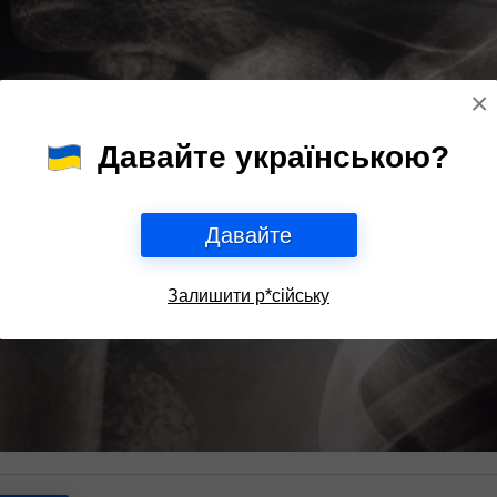
×
Давайте українською?
Давайте
Залишити р*сійську