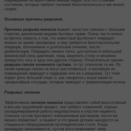
повреждение четырехглавой мышцы бедра. Все это сложные
состояния, которые требуют лечения безотлагательно и как можно
скорее.
Основные причины разрывов.
Причины разрыва мениска
бывают зачастую связаны с большим
спортом, различными видами бытовых травм. Очень часто можно
встретить новость о том, что известный футболист повредил
мениск во время тренировки, и ему требуется безотлагательная
операция, болезненное и длительное лечение, после -
реабилитация. Повредить мениск легко: достаточно и небольшой
физической силы давления, лишь закрепить стопу и нечаянно
прокрутить ногу в одну или другую сторону. Относительно причин
разрыва связок коленного сустава
, то тут этиология та же. По
своей природе связки не могут растягиваться, и малейшее их
повреждение приводит к надрывам или же к разрывам. Тут тоже
играет роль большой спорт и, как говорилось выше какие-то
чрезвычайные ситуации, которые приводят к травматизации колена.
Разрывы: лечение
Эффективное
лечение мениска
представляет собой многоэтапный
и весьма трудоёмкий процесс, оно требует слаженной, хорошо
скоординированной работы медперсонала и участия пациента.
Сначала сустав пуктируют новокаиновым раствором, после же
мениск вправляют, а пациент в это время должен находится на
специально оборудованном ортопедическом столе. Когда
процедура заканчивается, сустав восстанавливает свою