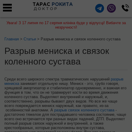
ТАРАС
РОКИТА
ДОКТОР
Увага! З 17 липня по 17 серпня клініка буде у відпусці! Вибачте за
незручності!
Главная
>
Статьи
> Разрыв мениска и связок коленного сустава
Разрыв мениска и связок
коленного сустава
Среди всего широкого спектра травматических нарушений
разрыв
мениска
занимает отдельную нишу. Мениск - это, грубо говоря,
хрящевой амортизатор и стабилизатор одновременно, и важная его
функция в том, что он не травмирует кости во время движения
коленного сустава. Выделяют внутренний и наружный, и,
соответственно, разрывы бывают двух видов. Но все же чаще
всего повреждается мениск наружный, как правило, из-за
особенностей анатомии. А
разрыв связок коленного сустава
-
достаточно тяжелое для пострадавшего человека состояние, чаще
всего оно встречается при разных видах падений, ДТП. Выделяют
полный разрыв связок наружной и внутренней, а также
крестообразных, которые расположены внутри сустава,