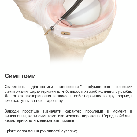
Симптоми
Складність діагностики меніскопатії обумовлена ​​схожими
симптомами, характерними для більшості хвороб колінних суглобів.
До того ж захворювання включає в себе первинну гостру форму, і
вже наступну за нею - хронічну.
Завжди простіше визначати характер проблеми в момент її
виникнення, коли симптоматика яскраво виражена. Серед найбільш
характерних для меніскопатії проявів:
- різке ослаблення рухливості суглоба;