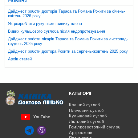
Новини
Дайджест роботи докторів Тараса та Романа Рокити за січень-
квітень 2026 року
Як розробляти руку після вивиху плеча
Вивих кульшового суглоба після ендопротезування
Дайджест роботи лікарів Тараса та Романа Рокити за листопад-
грудень 2025 року
Дайджест роботи доктора Рокити за серпень-жовтень 2025 року
Архів статей
КАТЕГОРІЇ
Коліний суглоб
Плечовий суглоб
Кульшовий суглоб
YouTube
Ліктьовий суглоб
Гомілковостопний суглоб
Артроскопія