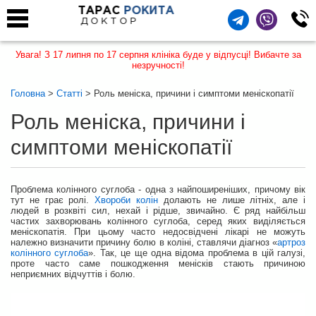
ТАРАС
РОКИТА
ДОКТОР
Увага! З 17 липня по 17 серпня клініка буде у відпусці! Вибачте за
незручності!
Головна
>
Статті
> Роль меніска, причини і симптоми меніскопатії
Роль меніска, причини і
симптоми меніскопатії
Проблема колінного суглоба - одна з найпоширеніших, причому вік
тут не грає ролі.
Хвороби колін
долають не лише літніх, але і
людей в розквіті сил, нехай і рідше, звичайно. Є ряд найбільш
частих захворювань колінного суглоба, серед яких виділяється
меніскопатія. При цьому часто недосвідчені лікарі не можуть
належно визначити причину болю в коліні, ставлячи діагноз «
артроз
колінного суглоба
». Так, це ще одна відома проблема в цій галузі,
проте часто саме пошкодження менісків стають причиною
неприємних відчуттів і болю.