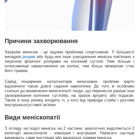
Причини захворювання
Хвороби менісків - це відома проблема спортсменів. У більшості
випадків
розрив
або будь-яке інше ушкодження меніска пов'язано з
загрозою фізичної розправи на колінний суглоб. Чим більше і
інтенсивніше навантаження на коліно, тим більш імовірною стає
його травма.
Серед поширених каталізаторів меніскових проблем варто
відзначити також довге сидіння навпочіпки. До того ж особливо
схильні до виникнення меніскопатії люди, що перенесли раніше інші
захворювання колінних суглобів, на зразок артриту або подагри.
Також в зону ризику входять ті, у кого від природи слабкі і рухливі
внутрішньосуставні зв'язки.
Види меніскопатії
З огляду на поділ меніска на 2 частини, аналогічно виділяються 2
категорії меніскопатія - зовнішня і внутрішня. Набагато частіше
виникають саме внутрішні або медіальні травми меніска.