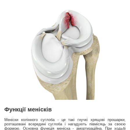
Функції менісків
Меніски колінного суглоба - це такі гнучкі хрящові прошарки,
розташовані всередині суглоба і нагадують півмісяць за своєю
формою. Основна функція меніска - амортизаційна. При ходьбі