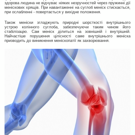
здорова людина не відчуває ніяких незручностей через пружинні дії
меніскових хрящів. При навантаженні на суглоб меніск стискається,
при ослабленні - повертається у вихідне положення.
Також меніски згладжують природні шорсткості внутрішнього
устрою колінного суглоба, забезпечуючи таким чином його
стабілізацію. Сам меніск ділиться на зовнішній і внутрішній.
Найчастіше порушення цілісності саме внутрішнього меніска
призводить до виникнення меніскопатії як захворювання.