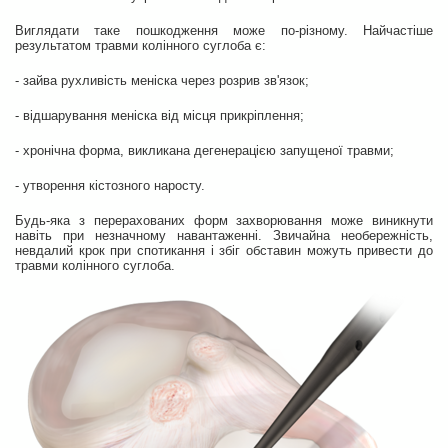
Виглядати таке пошкодження може по-різному. Найчастіше
результатом травми колінного суглоба є:
- зайва рухливість меніска через розрив зв'язок;
- відшарування меніска від місця прикріплення;
- хронічна форма, викликана дегенерацією запущеної травми;
- утворення кістозного наросту.
Будь-яка з перерахованих форм захворювання може виникнути
навіть при незначному навантаженні. Звичайна необережність,
невдалий крок при спотикання і збіг обставин можуть привести до
травми колінного суглоба.