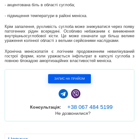
- акцентована біль в області суглоба;
- підвищення температури в районі меніска.
Крім запалення, рухливість суглоба може знижуватися через появу
патогенних рідин всередині. Особливо небажаним є виникнення
внутрішньосуглобової кісти. Це може означати ще більш велике
ураження колінної області з вельми серйозними наслідками.
Хронічна меніскопатія є логічним продовженням невилікуваний
гострої форми, коли уражається інфільтрат в капсулі суглоба з
повною блокадою амортизаційних властивостей меніска.
ЗАПИС НА ПРИЙОМ
+38 067 484 5199
Консультація:
Не дозвонилися?