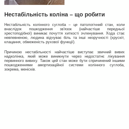
Нестабільність коліна – що робити
Нестабільність колінного суглоба – це патологічний стан, коли
внаслідок пошкодження зв'язок (найчастіше передньої
хрестоподібної) виникає почуття хиткості зчленування. Хода стає
невпевненою, людина відчуває біль та інші незручності (хрускіт,
клацання, обмеженість рухової функції).
Причиною нестабільності найчастіше виступає звичний вивих
надколінка, який може виникнути через недостатнє лікування
первинного вивиху. Також цей стан може бути спричинений іншими
пошкодженнями амортизаційної системи колінного суглоба,
зокрема, менісків.