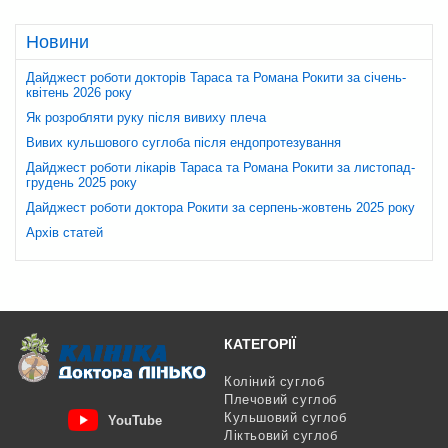
Новини
Дайджест роботи докторів Тараса та Романа Рокити за січень-
квітень 2026 року
Як розробляти руку після вивиху плеча
Вивих кульшового суглоба після ендопротезування
Дайджест роботи лікарів Тараса та Романа Рокити за листопад-
грудень 2025 року
Дайджест роботи доктора Рокити за серпень-жовтень 2025 року
Архів статей
КАТЕГОРІЇ
Коліний суглоб
Плечовий суглоб
Кульшовий суглоб
YouTube
Ліктьовий суглоб