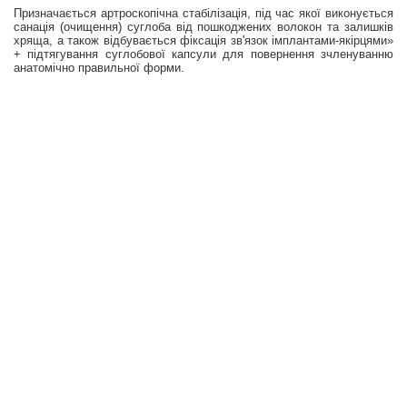
Призначається артроскопічна стабілізація, під час якої виконується
санація (очищення) суглоба від пошкоджених волокон та залишків
хряща, а також відбувається фіксація зв'язок імплантами-якірцями»
+ підтягування суглобової капсули для повернення зчленуванню
анатомічно правильної форми.