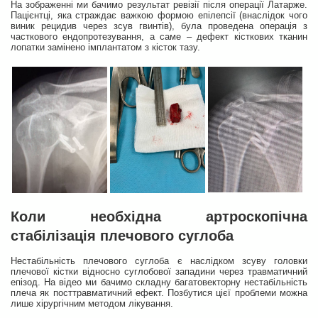
На зображенні ми бачимо результат ревізії після операції Латарже.
Пацієнтці, яка страждає важкою формою епілепсії (внаслідок чого
виник рецидив через зсув гвинтів), була проведена операція з
часткового ендопротезування, а саме – дефект кісткових тканин
лопатки замінено імплантатом з кісток тазу.
Коли необхідна артроскопічна
стабілізація плечового суглоба
Нестабільність плечового суглоба є наслідком зсуву головки
плечової кістки відносно суглобової западини через травматичний
епізод. На відео ми бачимо складну багатовекторну нестабільність
плеча як посттравматичний ефект. Позбутися цієї проблеми можна
лише хірургічним методом лікування.