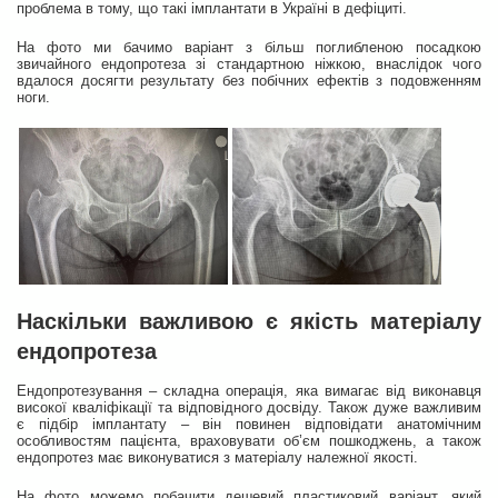
проблема в тому, що такі імплантати в Україні в дефіциті.
На фото ми бачимо варіант з більш поглибленою посадкою
звичайного ендопротеза зі стандартною ніжкою, внаслідок чого
вдалося досягти результату без побічних ефектів з подовженням
ноги.
Наскільки важливою є якість матеріалу
ендопротеза
Ендопротезування – складна операція, яка вимагає від виконавця
високої кваліфікації та відповідного досвіду. Також дуже важливим
є підбір імплантату – він повинен відповідати анатомічним
особливостям пацієнта, враховувати об’єм пошкоджень, а також
ендопротез має виконуватися з матеріалу належної якості.
На фото можемо побачити дешевий пластиковий варіант, який