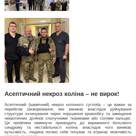
Асептичний некроз коліна – не вирок!
Асептичний (ішемічний) некроз колінного суглоба – це важке за
перебігом захворювання, яке виникає внаслідок руйнування
структури зчленування через порушення кровообігу та заміщення
некротичних ділянок сполучними тканинами або солями кальцію.
Ця проблема неминуче призводить до вираженого больового
синдрому та нестабільності коліна, внаслідок чого виникає
кульгавість, людина погано себе почуває та втрачає можливість