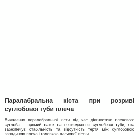
Паралабральна кіста при розриві
суглобової губи плеча
Виявлення паралабральної кісти під час діагностики плечового
суглоба – прямий натяк на пошкодження суглобової губи, яка
забезпечує стабільність та відсутність тертя між суглобовою
западиною плеча і головкою плечової кістки.