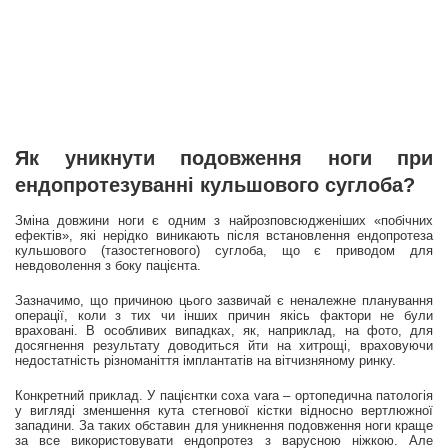
Як уникнути подовження ноги при
ендопротезуванні кульшового суглоба?
Зміна довжини ноги є одним з найрозповсюдженіших «побічних
ефектів», які нерідко виникають після встановлення ендопротеза
кульшового (тазостегнового) суглоба, що є приводом для
невдоволення з боку пацієнта.
Зазначимо, що причиною цього зазвичай є неналежне планування
операції, коли з тих чи інших причин якісь фактори не були
враховані. В особливих випадках, як, наприклад, на фото, для
досягнення результату доводиться йти на хитрощі, враховуючи
недостатність різноманіття імплантатів на вітчизняному ринку.
Конкретний приклад. У пацієнтки coxa vara – ортопедична патологія
у вигляді зменшення кута стегнової кістки відносно вертлюжної
западини. За таких обставин для уникнення подовження ноги краще
за все використовувати ендопротез з варусною ніжкою. Але