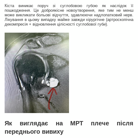
Кіста виникає поруч зі суглобовою губою як наслідок її
пошкодження. Це доброякісне новоутворення, яке тим не менш
може викликати больові відчуття, здавлюючи надлопатковий нерв.
Лікування в цьому випадку майже завжди хірургічне (артроскопічна
декомпресія + відновлення цілісності суглобової губи).
Як виглядає на МРТ плече після
переднього вивиху