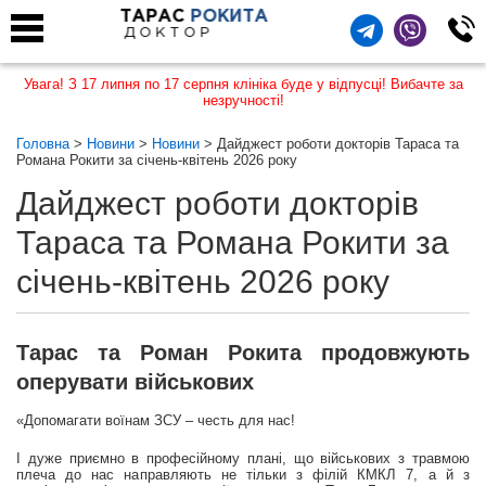
ТАРАС
РОКИТА
ДОКТОР
Увага! З 17 липня по 17 серпня клініка буде у відпусці! Вибачте за
незручності!
Головна
>
Новини
>
Новини
> Дайджест роботи докторів Тараса та
Романа Рокити за січень-квітень 2026 року
Дайджест роботи докторів
Тараса та Романа Рокити за
січень-квітень 2026 року
Тарас та Роман Рокита продовжують
оперувати військових
«Допомагати воїнам ЗСУ – честь для нас!
І дуже приємно в професійному плані, що військових з травмою
плеча до нас направляють не тільки з філій КМКЛ 7, а й з