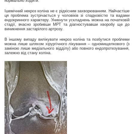
нормально ходити.
Ішемічний некроз коліна не є рідкісним захворюванням. Найчастіше
ця проблема зустрічається у чоловіків зі спадковістю та вадами
ендокринного характеру. Уникнути ускладнень можна на початковій
стадії, вчасно зробивши МРТ та діагностувавши хворобу ще до
виникнення застарілого артрозу.
В іншому випаду вилікувати некроз коліна та позбутися проблеми
можна лише шляхом хірургічного лікування – одномищелкового (з
заміною лише медіального відділу) або повного ендопротезування,
залежно від стану коліна.