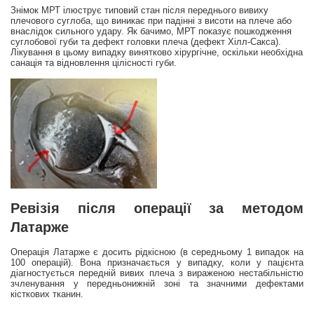
Знімок МРТ ілюструє типовий стан після переднього вивиху
плечового суглоба, що виникає при падінні з висоти на плече або
внаслідок сильного удару. Як бачимо, МРТ показує пошкодження
суглобової губи та дефект головки плеча (дефект Хілл-Сакса).
Лікування в цьому випадку винятково хірургічне, оскільки необхідна
санація та відновлення цілісності губи.
Ревізія після операції за методом
Латарже
Операція Латарже є досить рідкісною (в середньому 1 випадок на
100 операцій). Вона призначається у випадку, коли у пацієнта
діагностується передній вивих плеча з вираженою нестабільністю
зчленування у передньонижній зоні та значними дефектами
кісткових тканин.