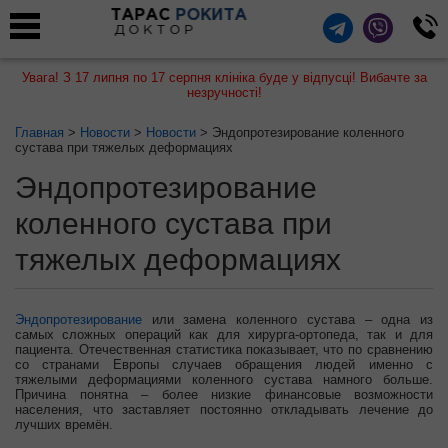
ТАРАС
РОКИТА
ДОКТОР
Увага! З 17 липня по 17 серпня клініка буде у відпусці! Вибачте за
незручності!
Главная
>
Новости
>
Новости
> Эндопротезирование коленного
сустава при тяжелых деформациях
Эндопротезирование
коленного сустава при
тяжелых деформациях
Эндопротезирование
или замена коленного сустава – одна из
самых сложных операций как для хирурга-ортопеда, так и для
пациента. Отечественная статистика показывает, что по сравнению
со странами Европы случаев обращения людей именно с
тяжелыми деформациями коленного сустава намного больше.
Причина понятна – более низкие финансовые возможности
населения, что заставляет постоянно откладывать лечение до
лучших времён.