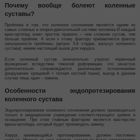
Почему вообще болеют коленные
суставы?
Проблема в том, что коленное сочленение является одним из
самых сложных в опорно-двигательной системе человека.И каждый
врач-ортопед знает простое правило – чем сложнее сустав, тем
больше проблем. А если к этому фактору прибавляется фактор
запущенности проблемы (артроз 3-4 стадии, вальгус коленного
сустава), имеем настоящий вызов для хирурга.
Если коленный сустав окончательно утратил первичный
функционал вследствие тяжелой деформации, что зачастую
дополнительно сопровождается различными осложнениями
(разрушение хрящевой + потеря костной ткани), выход в данном
случае лишь один – замена.
Особенности эндопротезирования
коленного сустава
Эндопротезирование коленного сочленения должно производиться
только в медицинском учреждении соответствующего уровня и
оснащения. При этом главным фактором является мастерство
врача-ортопеда, который будет производить замену.
Хирург, занимающийся протезированием, должен постоянно
учиться. Именно от него зависит, насколько будет удовлетворен