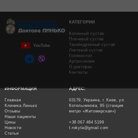
КАТЕГОРИИ
Коленный сустав
Плечевой сустав
Тазобедренный сустав
YouTube
Локтевой сустав
Голеностоп
Артроскопия
О докторах
Контакты
ИНФОРМАЦИЯ
АДРЕС:
Главная
03179,
Украина,
г. Киев,
ул.
Клиника Линько
Котельникова, 95
(станция
Отзывы
метро «Житомирская»)
Наши пациенты
Цены
+38 067 484 5199
Новости
t.rokyta@gmail.com
Статьи