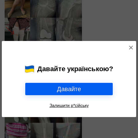
×
На втором фото можно увидеть аналогичную ситуацию в режиме
«до» и «после» с использованием связанной модели эндопротеза,
Давайте українською?
которая имеет механические стабилизаторы для компенсации
связок коленного сочленения.
Давайте
Залишити р*сійську