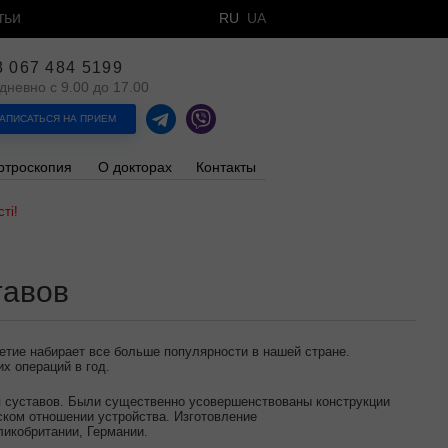
тьи
RU
UA
8 067 484 5199
дневно с 9.00 до 17.00
АПИСАТЬСЯ НА ПРИЕМ
ртроскопия
О докторах
Контакты
ті!
тавов
етие набирает все больше популярности в нашей стране.
х операций в год.
я суставов. Были существенно усовершенствованы конструкции
ском отношении устройства. Изготовление
икобритании, Германии.