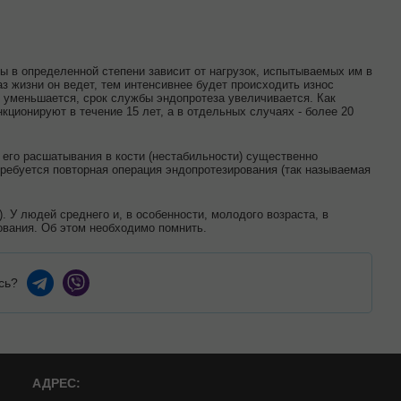
бы в определенной степени зависит от нагрузок, испытываемых им в
з жизни он ведет, тем интенсивнее будет происходить износ
ть уменьшается, срок службы эндопротеза увеличивается. Как
ционируют в течение 15 лет, а в отдельных случаях - более 20
 его расшатывания в кости (нестабильности) существенно
 требуется повторная операция эндопротезирования (так называемая
. У людей среднего и, в особенности, молодого возраста, в
ования. Об этом необходимо помнить.
сь?
АДРЕС: