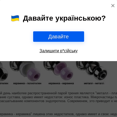
иксации обеспечивают надежное крепление эндопротеза. Тем не менее 
×
т безцементные эндопротезы, тогда как пожилым – цементные. Не следуе
гих факторов, поэтому правильно подобрать тип эндопротеза может тол
претерпела существенные изменения. Современный эндопротез состоит
Давайте українською?
 - из керамики), форма которых в известной степени повторяет форму су
ставе человека трение происходит между суставными хрящами. В исску
ся из:
Давайте
кого сплава и высокопрочного полимера, называемого полиэтиленом высо
ара трения "керамика - керамика")
кого сплава (пара трения "металл - металл")
Залишити р*сійську
й день наиболее распространенной парой трения является "металл - пл
ние сустава, однако имеет недостаток: износ пластика. Микрочастицы п
расшатыванию компонентов эндопротеза. Современем, это приводит к не
керамика - керамика" лишена этих недостатков, однако имеет и свои: н