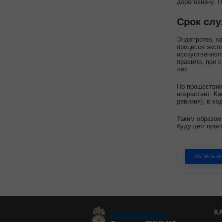
дороговизну. 
Срок сл
Эндопротез, к
процессе эксп
исскуственног
правило, при 
лет.
По прошествии
возрастает. К
ревизия), в х
Таким образом
будущем практ
ЗАПИСЬ Н
К