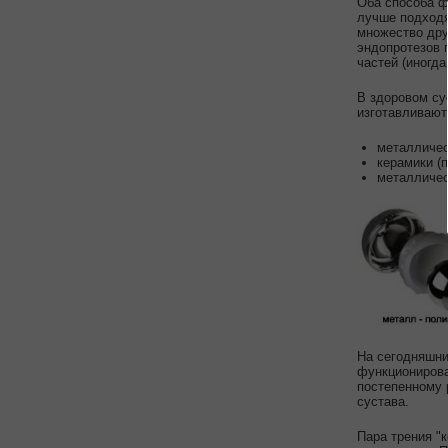
Оба способа ф
лучше подходя
множество дру
эндопротезов 
частей (иногда
В здоровом су
изготавливают
металличес
керамики (п
металличес
На сегодняшни
функционирова
постепенному 
сустава.
Пара трения "