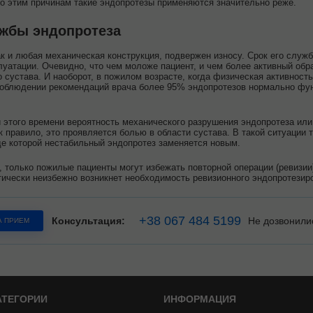
По этим причинам такие эндопротезы применяются значительно реже.
ужбы эндопротеза
ак и любая механическая конструкция, подвержен износу. Срок его служ
луатации. Очевидно, что чем моложе пациент, и чем более активный обра
о сустава. И наоборот, в пожилом возрасте, когда физическая активнос
соблюдении рекомендаций врача более 95% эндопротезов нормально функ
 этого времени вероятность механического разрушения эндопротеза или
ак правило, это проявляется болью в области сустава. В такой ситуации
оде которой нестабильный эндопротез заменяется новым.
, только пожилые пациенты могут избежать повторной операции (ревизии)
ически неизбежно возникнет необходимость ревизионного эндопротезир
+38 067 484 5199
Консультация:
Не дозвонили
А ПРИЕМ
АТЕГОРИИ
ИНФОРМАЦИЯ