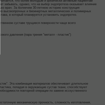
считается, что более молодым и физически активным пациентам
т забывать, однако, что на выбор эндопротеза оказывает влияние
ько врач. За болеечем 30-летнюю историю конструкция
 из высокопрочных и биоинертных металлических и полимерных
става, в который планируется установить эндопротез.
ственном суставе трущиеся поверхности чаще всего
кого давления (пара трения "металл - пластик")
астик". Эта комбинация материалов обеспечивает длительное
ластика, попадая в окружающие сустав ткани, способствуют
обходимости повторной операции по замене исскуственного
едостаточную механическую прочность, сложность изготовления,