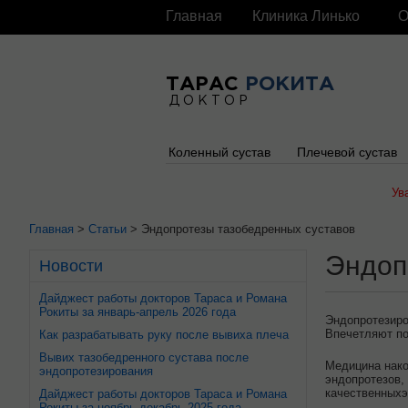
Главная
Клиника Линько
О
ТАРАС
РОКИТА
ДОКТОР
Коленный сустав
Плечевой сустав
Ув
Главная
>
Статьи
> Эндопротезы тазобедренных суставов
Эндоп
Новости
Дайджест работы докторов Тараса и Романа
Рокиты за январь-апрель 2026 года
Эндопротезиро
Впечетляют по
Как разрабатывать руку после вывиха плеча
Вывих тазобедренного сустава после
Медицина нако
эндопротезирования
эндопротезов,
качественныхэ
Дайджест работы докторов Тараса и Романа
Рокиты за ноябрь-декабрь 2025 года