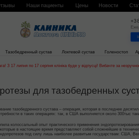
тзывы
Наши пациенты
Цены
Новости
Ста
+3
Еже
З
Тазобедренный сустав
Локтевой сустав
Голеностоп
А
ага! З 17 липня по 17 серпня клініка буде у відпусці! Вибачте за незручнос
ротезы для тазобедренных сус
вание тазобедренного сустава – операция, которая в последнее десятил
требности в таких операциях: так, в США выполняется около 300тыс таки
пила колоссальный опыт практического применения эндопротезировани
 которые в настоящее время представляют собой сложнейшие в техниче
ндопротезов под силу лишь наиболее развитым государствам: США, Вел