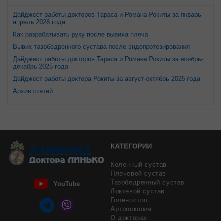
Дайджест работы докторов Тараса и Романа Рокиты за январь-
апрель 2026 года
Как разрабатывать руку после вывиха плеча
Вывих тазобедренного сустава после эндопротезирования
Дайджест работы докторов Тараса и Романа Рокиты за ноябрь-
декабрь 2025 года
Дайджест работы доктора Рокиты за август-октябрь 2025 года
Архив статей
КАТЕГОРИИ
Коленный сустав
Плечевой сустав
Тазобедренный сустав
YouTube
Локтевой сустав
Голеностоп
Артроскопия
О докторах