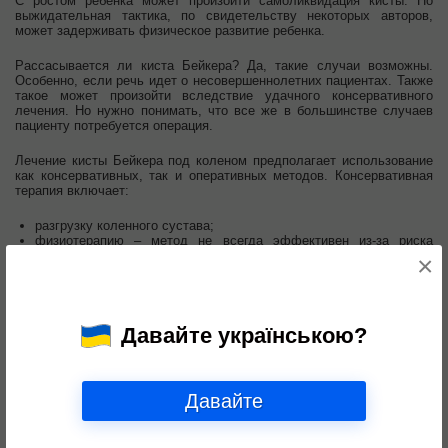
С ростом ребенка может произойти самоликвидация кисты. Но
выжидательная тактика, по свидетельству некоторых авторов,
может задерживать физическое развитие ребенка.
Рассасывается ли киста Бейкера? Да, такие случаи возможны.
Особенно, если речь идет о несовершеннолетних пациентах. Также
такое может произойти вследствие удачного консервативного
лечения. Но нужно понимать, что все же в большинстве случаев
пациенту потребуется операция.
Лечение кисты Бейкера под коленом предполагает использование
как консервативных, так и оперативных методов. Консервативная
терапия включает:
разгрузку коленного сустава;
физиотерапию – метод не всегда эффективен из-за риска
прогрессирования новообразования;
×
пункцию кисты Бейкера с удалением из полости содержимого и
последующим введением лекарственных препаратов;
введение в кисту кортикостероидов (при ревматоидном артрите);
склерозирование кисты при помощи раствора йода.
Давайте українською?
Хирургическое удаление кисты Бейкера проводится методом
наложения кисетного шва на шейку кисты с последующей ее
резекцией и пластикой задней стенки суставной сумки.
Давайте
Размер кисты Бейкера для операции