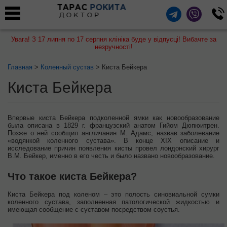
ТАРАС
РОКИТА
ДОКТОР
Увага! З 17 липня по 17 серпня клініка буде у відпусці! Вибачте за
незручності!
Главная
>
Коленный сустав
> Киста Бейкера
Киста Бейкера
Впервые киста Бейкера подколенной ямки как новообразование
была описана в 1829 г. французский анатом Гийом Дюпюитрен.
Позже о ней сообщил англичанин М. Адамс, назвав заболевание
«водянкой коленного сустава». В конце XIX описание и
исследование причин появления кисты провел лондонский хирург
В.М. Бейкер, именно в его честь и было названо новообразование.
Что такое киста Бейкера?
Киста Бейкера под коленом – это полость синовиальной сумки
коленного сустава, заполненная патологической жидкостью и
имеющая сообщение с суставом посредством соустья.