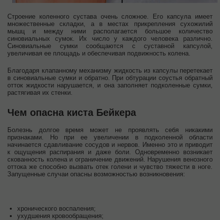
Строение коленного сустава очень сложное. Его капсула имеет
множественные складки, а в местах прикрепления сухожилий
мышц и между ними располагается большое количество
синовиальных сумок. Их число у каждого человека различно.
Синовиальные сумки сообщаются с суставной капсулой,
увеличивая ее площадь и обеспечивая подвижность колена.
Благодаря клапанному механизму жидкость из капсулы перетекает
в синовиальные сумки и обратно. При обтурации соустья обратный
отток жидкости нарушается, и она заполняет подколенные сумки,
растягивая их стенки.
Чем опасна киста Бейкера
Болезнь долгое время может не проявлять себя никакими
признаками. Но при ее увеличении в подколенной области
начинается сдавливание сосудов и нервов. Именно это и приводит
к ощущения распирания и даже боли. Одновременно возникает
скованность колена и ограничение движений. Нарушения венозного
оттока же способно вызвать отек голени и чувство тяжести в ноге.
Запущенные случаи опасны возможностью возникновения:
хронического воспаления;
ухудшения кровообращения;