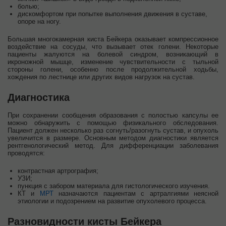
болью;
дискомфортом при попытке выполнения движения в суставе,
опоре на ногу.
Большая многокамерная киста Бейкера оказывает компрессионное
воздействие на сосуды, что вызывает отек голени. Некоторые
пациенты жалуются на болевой синдром, возникающий в
икроножной мышце, изменение чувствительности с тыльной
стороны голени, особенно после продолжительной ходьбы,
хождения по лестнице или других видов нагрузок на сустав.
Диагностика
При сохранении сообщения образования с полостью капсулы ее
можно обнаружить с помощью физикального обследования.
Пациент должен несколько раз согнуть/разогнуть сустав, и опухоль
увеличится в размере. Основным методом диагностики является
рентгенологический метод. Для дифференциации заболевания
проводятся:
контрастная артрография;
УЗИ;
пункция с забором материала для гистологического изучения.
КТ и
МРТ
назначаются пациентам с артралгиями неясной
этиологии и подозрением на развитие опухолевого процесса.
Разновидности кисты Бейкера