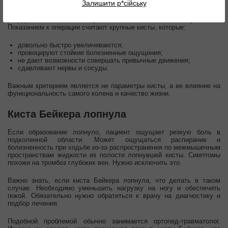
Залишити р*сійську
Решение об оперативном лечении зависит не только от размера
образования, но и от выраженности симптомов и частоты
рецидивов. Небольшие образования часто лечат консервативно.
Показанием к операции считают крупные кисты, которые:
довольно быстро увеличиваются;
провоцируют стойкие болезненные ощущения;
не дают возможности совершать привычные движения;
сдавливают нервы и сосуды.
Важным критерием является не параметры кисты, а ее влияние на
функциональность самого колена и качество жизни.
Киста Бейкера лопнула
Если образование лопнуло, пациент ощущает резкую боль в
подколенной области. Может ощущаться распирание и
болезненность при ходьбе из-за распространения по межмышечным
пространствам жидкости из полости лопнувшей кисты. Симптомы
похожи на тромбоз глубоких вен. Нужно исключить это.
Важно знать, если киста Бейкера лопнула, что делать в таком
случае. Необходимо уменьшить нагрузку на ногу и обеспечить
покой. Обязательно нужно обратиться к врачу на диагностику и
подбор лечения.
Подобной проблемой обычно занимается ортопед-травматолог.