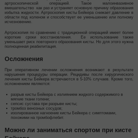
артроскопической операцией. Такое малоинвазивное
вмешательство как раз и устраняет основную причину образования
избытка жидкости. Артроскопия кисты Бейкера снижает давление в
области под коленом и способствует ее уменьшению или полному
исчезновению.
Артроскопия по сравнению с традиционной операцией имеет более
короткие сроки восстановления. Ее использование также
уменьшает риск повторного образования кисты. Но для этого нужна
полноценная реабилитация.
Осложнения
При оперативном лечении осложнения возникают в результате
нарушения процедуры операции. Рецидивы после хирургического
лечения кисты Бейкера встречаются в 5-10% случаев. Кроме того,
осложнением являются:
разрыв кисты Бейкера с излиянием жидкого содержимого в
мягкие ткани голени;
сепсис сустава при разрыве кисты;
тромбоз венозных сосудов;
изолированное нагноение кисты Бейкера с симптомами,
похожими на тромбофлебит.
Можно ли заниматься спортом при кисте