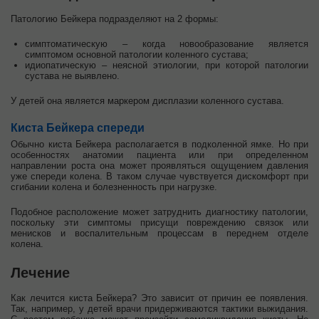
Патологию Бейкера подразделяют на 2 формы:
симптоматическую – когда новообразование является
симптомом основной патологии коленного сустава;
идиопатическую – неясной этиологии, при которой патологии
сустава не выявлено.
У детей она является маркером дисплазии коленного сустава.
Киста Бейкера спереди
Обычно киста Бейкера располагается в подколенной ямке. Но при
особенностях анатомии пациента или при определенном
направлении роста она может проявляться ощущением давления
уже спереди колена. В таком случае чувствуется дискомфорт при
сгибании колена и болезненность при нагрузке.
Подобное расположение может затруднить диагностику патологии,
поскольку эти симптомы присущи повреждению связок или
менисков и воспалительным процессам в переднем отделе
колена.
Лечение
Как лечится киста Бейкера? Это зависит от причин ее появления.
Так, например, у детей врачи придерживаются тактики выжидания.