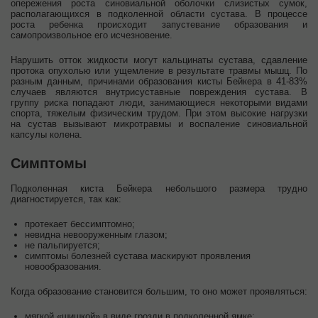
опережения роста синовиальной оболочки слизистых сумок,
располагающихся в подколенной области сустава. В процессе
роста ребенка происходит запустевание образования и
самопроизвольное его исчезновение.
Нарушить отток жидкости могут кальцинаты сустава, сдавление
протока опухолью или ущемление в результате травмы мышц. По
разным данным, причинами образования кисты Бейкера в 41-83%
случаев являются внутрисуставные повреждения сустава. В
группу риска попадают люди, занимающиеся некоторыми видами
спорта, тяжелым физическим трудом. При этом высокие нагрузки
на сустав вызывают микротравмы и воспаление синовиальной
капсулы колена.
Симптомы
Подколенная киста Бейкера небольшого размера трудно
диагностируется, так как:
протекает бессимптомно;
невидна невооруженным глазом;
не пальпируется;
симптомы болезней сустава маскируют проявления
новообразования.
Когда образование становится большим, то оно может проявляться:
мягкой «шишкой» в виде грозди в подколенной ямке;