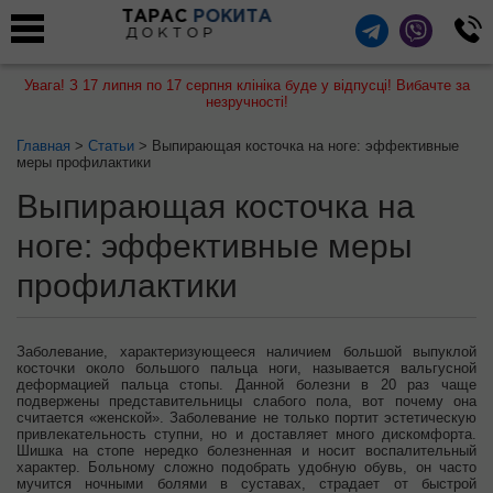
ТАРАС
РОКИТА
ДОКТОР
Увага! З 17 липня по 17 серпня клініка буде у відпусці! Вибачте за
незручності!
Главная
>
Статьи
> Выпирающая косточка на ноге: эффективные
меры профилактики
Выпирающая косточка на
ноге: эффективные меры
профилактики
Заболевание, характеризующееся наличием большой выпуклой
косточки около большого пальца ноги, называется вальгусной
деформацией пальца стопы. Данной болезни в 20 раз чаще
подвержены представительницы слабого пола, вот почему она
считается «женской». Заболевание не только портит эстетическую
привлекательность ступни, но и доставляет много дискомфорта.
Шишка на стопе нередко болезненная и носит воспалительный
характер. Больному сложно подобрать удобную обувь, он часто
мучится ночными болями в суставах, страдает от быстрой