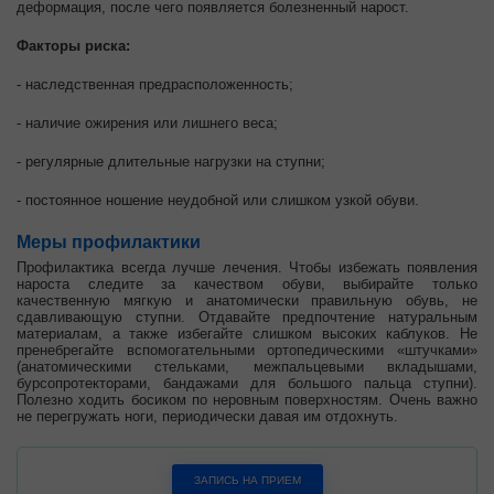
деформация, после чего появляется болезненный нарост.
Факторы риска:
- наследственная предрасположенность;
- наличие ожирения или лишнего веса;
- регулярные длительные нагрузки на ступни;
- постоянное ношение неудобной или слишком узкой обуви.
Меры профилактики
Профилактика всегда лучше лечения. Чтобы избежать появления
нароста следите за качеством обуви, выбирайте только
качественную мягкую и анатомически правильную обувь, не
сдавливающую ступни. Отдавайте предпочтение натуральным
материалам, а также избегайте слишком высоких каблуков. Не
пренебрегайте вспомогательными ортопедическими «штучками»
(анатомическими стельками, межпальцевыми вкладышами,
бурсопротекторами, бандажами для большого пальца ступни).
Полезно ходить босиком по неровным поверхностям. Очень важно
не перегружать ноги, периодически давая им отдохнуть.
ЗАПИСЬ НА ПРИЕМ