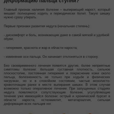
деформацию пальца ступни?
Главный признак наличия болезни – выпирающий нарост, который
мешает полноценно ходить и периодически болит. Такую шишку
нужно сразу убирать.
Первые признаки развития недуга (начальная степень):
- дискомфорт и боль, возникающие даже в самой мягкой и удобной
обуви;
- гиперемия, краснота и жар в области нароста;
- изменение оси пальца. Он начинает отклоняться в сторону.
Без своевременного лечения появятся другие, более неприятные
симптомы болезни: большая суставная плотность, сильное
плоскостопие, постоянная гиперемия и покраснение кожи около
пальца, болезненность не только при ходьбе и физических
нагрузках, но и в спокойном состоянии, частые мозолисто-
кровоточащие ранки в месте выпирания шишки. В этом случае
возможно только оперативное лечение. При запущенных стадиях
недуга появляются сопутствующие болезни, усугубляющие
течение уже имеющейся болезни: острый и хронический бурсит в
области нароста, остеомиелит, метатарзалгия, сильная
деформация всех пальцев ног.