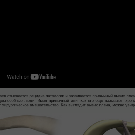
аев отмечается рецидив патологии и развивается привычный вывих плеч
удоспособные люди. Имея привычный или, как его еще называют, хро
т хирургическое вмешательство. Как выглядит вывих плеча, можно увид