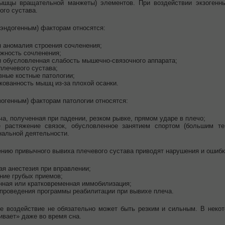
ышцы вращательной манжеты) элементов. При воздействии экзогенны
ого сустава.
(эндогенным) факторам относятся:
 аномалия строения сочленения;
жность сочленения;
и обусловленная слабость мышечно-связочного аппарата;
плечевого сустава;
вные костные патологии;
скованность мышц из-за плохой осанки.
зогенным) факторам патологии относятся:
а, полученная при падении, резком рывке, прямом ударе в плечо;
е растяжение связок, обусловленное занятием спортом (большим те
альной деятельности.
ению привычного вывиха плечевого сустава приводят нарушения и ошибк
ая анестезия при вправлении;
ние грубых приемов;
нная или кратковременная иммобилизация;
проведения программы реабилитации при вывихе плеча.
е воздействие не обязательно может быть резким и сильным. В неко
ивает» даже во время сна.