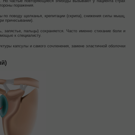
. Но частые повторяющиеся эпизоды вызывают у пациента страх
тороны поражения.
 по поводу щелканья, крепитации (скрипа), снижения силы мышц,
ри причесывании).
, запястье, пальцы) сохраняется. Часто именно стихание боли и
омощью к специалисту.
уктуры капсулы и самого сочленения, замене эластичной оболочки
ый)