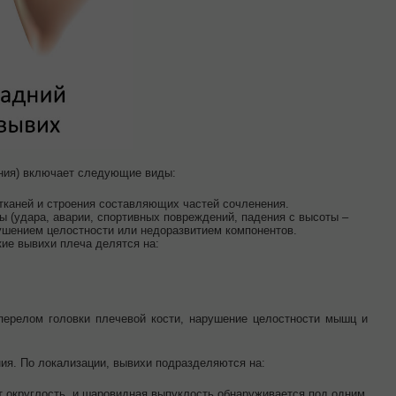
яния) включает следующие виды:
каней и строения составляющих частей сочленения.
ы (удара, аварии, спортивных повреждений, падения с высоты –
рушением целостности или недоразвитием компонентов.
ие вывихи плеча делятся на:
перелом головки плечевой кости, нарушение целостности мышц и
ия. По локализации, вывихи подразделяются на:
ет округлость, и шаровидная выпуклость обнаруживается под одним