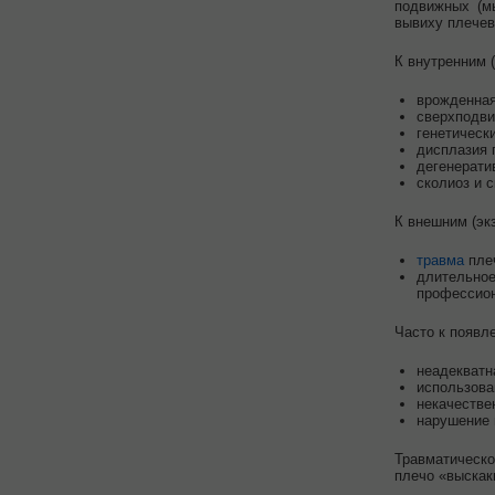
подвижных (м
вывиху плечев
К внутренним 
врожденная
сверхподви
генетическ
дисплазия 
дегенерати
сколиоз и 
К внешним (эк
травма
плеч
длительно
профессион
Часто к появл
неадекватн
использова
некачестве
нарушение 
Травматическо
плечо «выскак