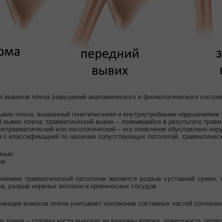
 вывихов плеча (нарушений анатомического и физиологического состо
вих плеча, вызванный генетическими и внутриутробными нарушениями т
 вывих плеча: травматический вывих – появившийся в результате травм
 нетравматический или патологический – его появление обусловлено на
и с классификацией по наличию сопутствующих патологий, травматическ
нные:
ые.
ением травматической патологии является разрыв суставной сумки, 
ва, разрыв нервных волокон и кровеносных сосудов.
икация вывихов плеча учитывает положение составных частей сочленен
х плеча – головка кости выходит из впадины вперед, поверхность теря