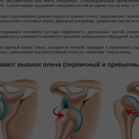
ать бессимптомно или иметь смазанные, слабовыраженные проявления
чо, субъективные ощущения смещения костей во время сна на боку со с
рым в дальнейшем диагностируется вывихи плеча, предъявляют жалобы
выполнении некоторых видов движений (например, удержания расчески п
подвывихе плечевого сустава подвижность дистальных частей (локоть
движности конечности являются причиной промедления обращения за п
астарелый вывих плеча, который не лечили, приводит к изменению стр
нью, уменьшению внутрисуставной полости, снижению тонуса мышц.
ывают вывихи плеча (первичный и привычн