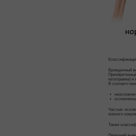
Классификация
Врожденный вы
Приобретенный
кататравма) и
В соответстви
неосложне
осложненн
Частым осложн
кожного покро
Также классиф
Передний выви