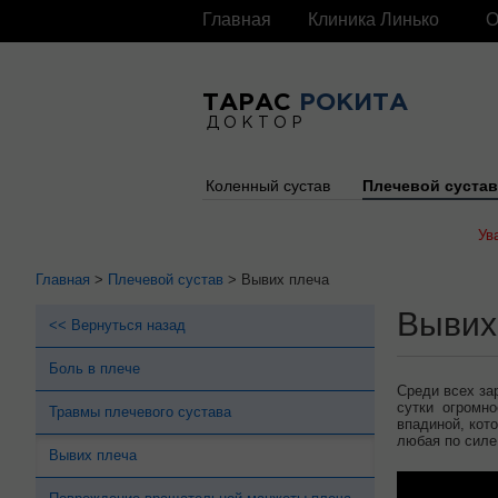
Главная
Клиника Линько
О
ТАРАС
РОКИТА
ДОКТОР
Коленный сустав
Плечевой суста
Ув
Главная
>
Плечевой сустав
> Вывих плеча
Вывих
<< Вернуться назад
Боль в плече
Среди всех за
сутки огромн
Травмы плечевого сустава
впадиной, кот
любая по силе
Вывих плеча