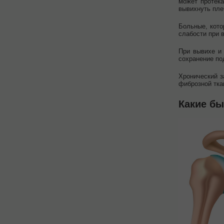
может протек
вывихнуть пле
Больные, кото
слабости при 
При вывихе и 
сохранение по
Хронический з
фиброзной тка
Какие б