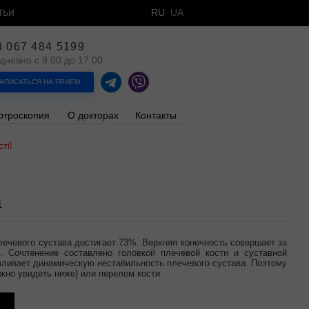
тьи
RU
UA
8 067 484 5199
дневно с 9.00 до 17.00
АПИСАТЬСЯ НА ПРИЕМ
ртроскопия
О докторах
Контакты
ті!
а
лечевого сустава достигает 73%. Верхняя конечность совершает за
. Сочленение составлено головкой плечевой кости и суставной
авливает динамическую нестабильность плечевого сустава. Поэтому
жно увидеть ниже) или перелом кости.