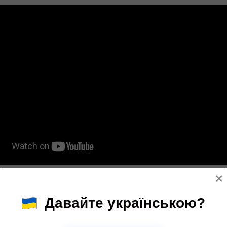
×
леча: симптомы
нты задаются вопросом: как понять, что у тебя вывих плеча? Основ
Давайте українською?
вые ощущения различной выраженности и нарушение подвижности конеч
ласти повреждения;