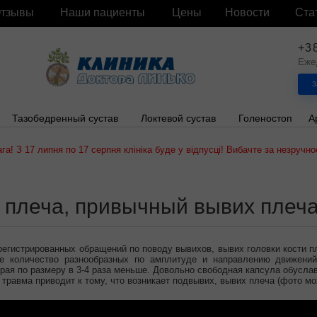
тзывы
Наши пациенты
Цены
Новости
Ста
+3
Еже
З
в
Тазобедренный сустав
Локтевой сустав
Голеностоп
А
ага! З 17 липня по 17 серпня клініка буде у відпусці! Вибачте за незручнос
 плеча, привычный вывих плеч
регистрированных обращений по поводу вывихов, вывих головки кости п
ое количество разнообразных по амплитуде и направлению движений
орая по размеру в 3-4 раза меньше. Довольно свободная капсула обусл
 травма приводит к тому, что возникает подвывих, вывих плеча (фото мо