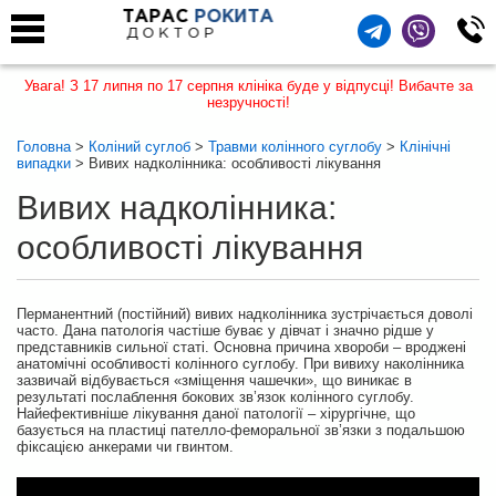
ТАРАС
РОКИТА
ДОКТОР
Увага! З 17 липня по 17 серпня клініка буде у відпусці! Вибачте за
незручності!
Головна
>
Коліний суглоб
>
Травми колінного суглобу
>
Клінічні
випадки
> Вивих надколінника: особливості лікування
Вивих надколінника:
особливості лікування
Перманентний (постійний) вивих надколінника зустрічається доволі
часто. Дана патологія частіше буває у дівчат і значно рідше у
представників сильної статі. Основна причина хвороби – вроджені
анатомічні особливості колінного суглобу. При вивиху наколінника
зазвичай відбувається «зміщення чашечки», що виникає в
результаті послаблення бокових зв’язок колінного суглобу.
Найефективніше лікування даної патології – хірургічне, що
базується на пластиці пателло-феморальної зв’язки з подальшою
фіксацією анкерами чи гвинтом.