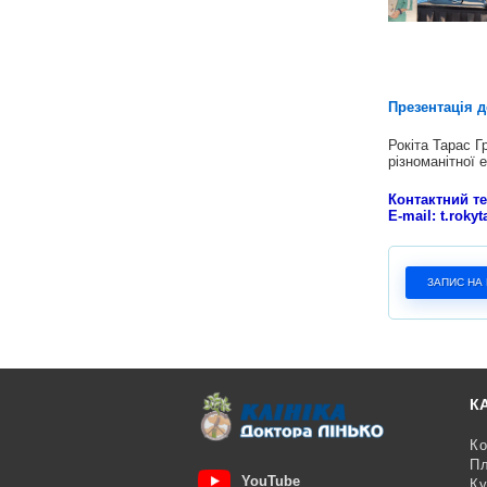
Презентація д
Рокіта Тарас Г
різноманітної 
Контактний т
E-mail:
t.roky
ЗАПИС НА
КА
Ко
Пл
YouTube
Ку