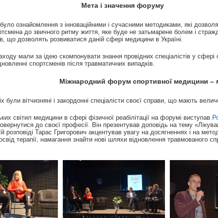
Мета і значення форуму
було ознайомлення з інноваційними і сучасними методиками, які дозво
ртсмена до звичного ритму життя, яке буде не затьмарене болем і стра
в, що дозволять розвиватися даній сфері медицини в Україні.
аходу мали за ідею скомпонувати знання провідних спеціалістів у сфері
ідновленні спортсменів після травматичних випадків.
Міжнародний форум спортивної медицини – м
х були вітчизняні і закордонні спеціалісти своєї справи, що мають вели
ких світил медицини в сфері фізичної реабілітації на форумі виступав
Ро
вернутися до своєї професії. Він презентував доповідь на тему «Лікуван
їй розповіді Тарас Григорович акцентував увагу на досягненнях і на мето
освід терапії, намагання знайти нові шляхи відновлення травмованого с