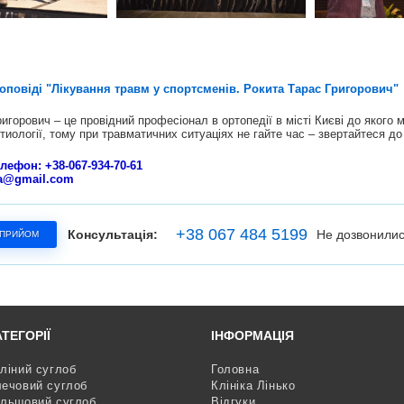
оповіді "Лікування травм у спортсменів. Рокита Тарас Григорович"
ригорович – це провідний професіонал в ортопедії в місті Києві до яког
етиології, тому при травматичних ситуаціях не гайте час – звертайтеся до 
елефон:
+38-067-934-70-61
ta@gmail.com
+38 067 484 5199
Консультація:
Не дозвонили
 ПРИЙОМ
ТЕГОРІЇ
ІНФОРМАЦІЯ
ліний суглоб
Головна
ечовий суглоб
Клініка Лінько
льшовий суглоб
Відгуки