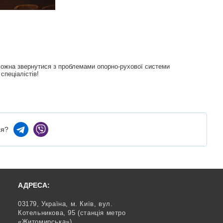
о можна звернутися з проблемами опорно-рухової системи
спеціалістів!
ся?
АДРЕСА:
03179,
Україна,
м. Київ,
вул.
Котельникова, 95
(станція метро
«Житомирська»)