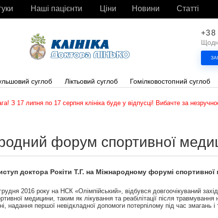
гуки
Наші пацієнти
Ціни
Новини
Статті
+38
Щодня
ЗА
ульшовий суглоб
Ліктьовий суглоб
Гомілковостопний суглоб
ага! З 17 липня по 17 серпня клініка буде у відпусці! Вибачте за незручнос
родний форум спортивної меди
иступ доктора Рокіти Т.Г. на Міжнародному форумі спортивної
грудня 2016 року на НСК «Олімпійський», відбувся довгоочікуваний захі
тивної медицини, таким як лікування та реабілітації після травмування
ні, надання першої невідкладної допомоги потерпілому під час змагань і