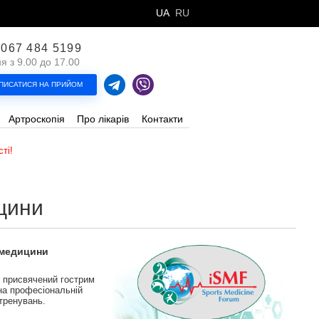
UA
RU
 067 484 5199
 з 9.00 до 17.00
ПИСАТИСЯ НА ПРИЙОМ
Артроскопія
Про лікарів
Контакти
ті!
цини
 медицини
д присвячений гострим
 на професіональній
 тренувань.