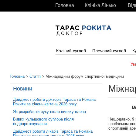
Головна
Клініка Лінько
Від
ТАРАС
РОКИТА
ДОКТОР
Коліний суглоб
Плечовий суглоб
К
Ув
Головна
>
Статті
> Міжнародний форум спортивної медицини
Міжна
Новини
Дайджест роботи докторів Тараса та Романа
Рокити за січень-квітень 2026 року
В
Як розробляти руку після вивиху плеча
Вивих кульшового суглоба після
Нещодавно, 9 
ендопротезування
проблемам спор
спортивній аре
Дайджест роботи лікарів Тараса та Романа
Рокити за листопад-грудень 2025 року