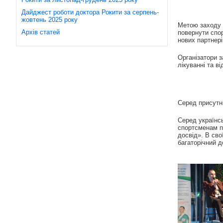
Дайджест роботи доктора Рокити за серпень-
жовтень 2025 року
Метою заходу 
Архів статей
повернути спо
нових партнері
Організатори з
лікуванні та в
Серед присутні
Серед українсь
спортсменам по
досвід». В сво
багаторічний д