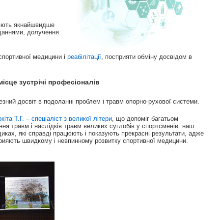
ляють якнайшвидше
жданнями, долучення
 спортивної медицини і
реабілітації
, посприяти обміну досвідом в
ісце зустрічі професіоналів
чезний досвіт в подоланні проблем і травм опорно-рухової системи.
кіта Т.Г. – спеціаліст з великої літери
, що допоміг багатьом
ня травм і наслідків травм великих суглобів у спортсменів: наш
диках, які справді працюють і показують прекрасні результати, адже
прияють швидкому і невпинному розвитку спортивної медицини.