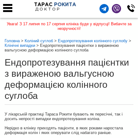
ТАРАС
РОКИТА
ДОКТОР
Увага! З 17 липня по 17 серпня клініка буде у відпусці! Вибачте за
незручності!
Головна
>
Коліний суглоб
>
Ендопротезування колінного суглобу
>
Клінічні випадки
> Ендопротезування пацієнтки з вираженою
вальгусною деформацією колінного суглоба
Ендопротезування пацієнтки
з вираженою вальгусною
деформацією колінного
суглоба
У лікарській практиці Тараса Рокити бувають як пересічні, так і
досить непрості випадки ендопротезування коліна.
Нерідко в клініку приходять пацієнти, в яких роками наростала
деформація колін і яких оперувати слід набагато раніше.