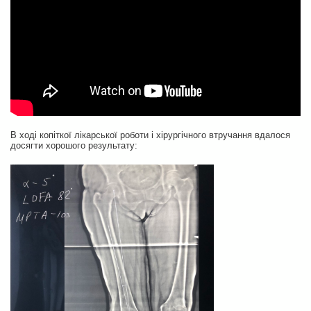
В ході копіткої лікарської роботи і хірургічного втручання вдалося
досягти хорошого результату: