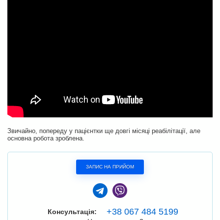
Звичайно, попереду у пацієнтки ще довгі місяці реабілітації, але
основна робота зроблена.
ЗАПИС НА ПРИЙОМ
+38 067 484 5199
Консультація: