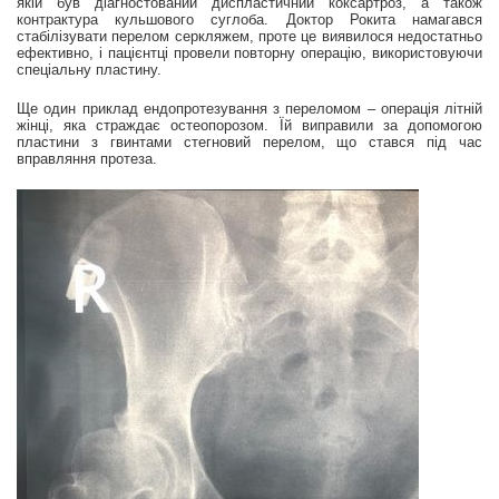
якій був діагностований диспластичний коксартроз, а також
контрактура кульшового суглоба. Доктор Рокита намагався
стабілізувати перелом серкляжем, проте це виявилося недостатньо
ефективно, і пацієнтці провели повторну операцію, використовуючи
спеціальну пластину.
Ще один приклад ендопротезування з переломом – операція літній
жінці, яка страждає остеопорозом. Їй виправили за допомогою
пластини з гвинтами стегновий перелом, що стався під час
вправляння протеза.