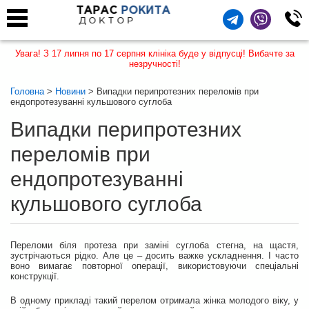
ТАРАС
РОКИТА
ДОКТОР
Увага! З 17 липня по 17 серпня клініка буде у відпусці! Вибачте за
незручності!
Головна
>
Новини
> Випадки перипротезних переломів при
ендопротезуванні кульшового суглоба
Випадки перипротезних
переломів при
ендопротезуванні
кульшового суглоба
Переломи біля протеза при заміні суглоба стегна, на щастя,
зустрічаються рідко. Але це – досить важке ускладнення. І часто
воно вимагає повторної операції, використовуючи спеціальні
конструкції.
В одному прикладі такий перелом отримала жінка молодого віку, у