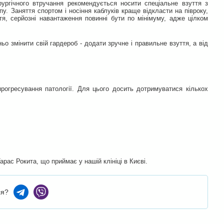
рургічного втручання рекомендується носити спеціальне взуття з
. Заняття спортом і носіння каблуків краще відкласти на півроку,
тя, серйозні навантаження повинні бути по мінімуму, адже цілком
о змінити свій гардероб - додати зручне і правильне взуття, а від
рогресування патології. Для цього досить дотримуватися кількох
рас Рокита, що приймає у нашій клініці в Києві.
ся?