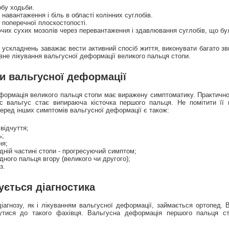
обу ходьби.
навантаження і біль в області колінних суглобів.
 поперечної плоскостопості.
чих сухих мозолів через перевантаження і здавлювання суглобів, що б
х ускладнень заважає вести активний спосіб життя, виконувати багато з
вне лікування вальгусної деформації великого пальця стопи.
 вальгусної деформації
ормація великого пальця стопи має виражену симптоматику. Практично 
 вальгус стає випираюча кісточка першого пальця. Не помітити її 
еред інших симптомів вальгусної деформації є також:
відчуття;
ь;
ня;
дній частині стопи - прогресуючий симптом;
ного пальця вгору (великого чи другого);
з.
ується діагностика
іагнозу, як і лікуванням вальгусної деформації, займається ортопед
утися до такого фахівця. Вальгусна деформація першого пальця сто