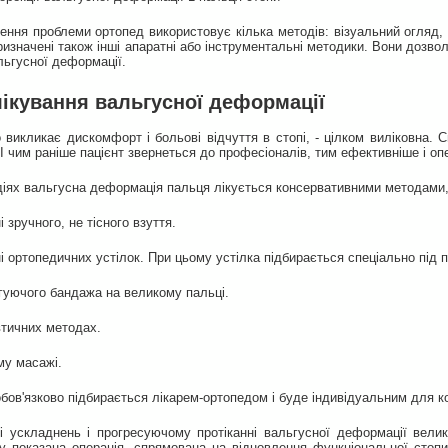
ення проблеми ортопед використовує кілька методів: візуальний огляд,
изначені також інші апаратні або інструментальні методики. Вони дозволя
льгусної деформації.
ікування вальгусної деформації
викликає дискомфорт і больові відчуття в стопі, - цілком виліковна. 
 чим раніше пацієнт звернеться до професіоналів, тим ефективніше і оп
діях вальгусна деформація пальця лікується консервативними методами, 
і зручного, не тісного взуття.
і ортопедичних устілок. При цьому устілка підбирається спеціально під п
игуючого бандажа на великому пальці.
втичних методах.
му масажі.
бов'язково підбирається лікарем-ортопедом і буде індивідуальним для к
 ускладнень і прогресуючому протіканні вальгусної деформації велик
у показана операція, спрямована на відновлення функціональної стоп