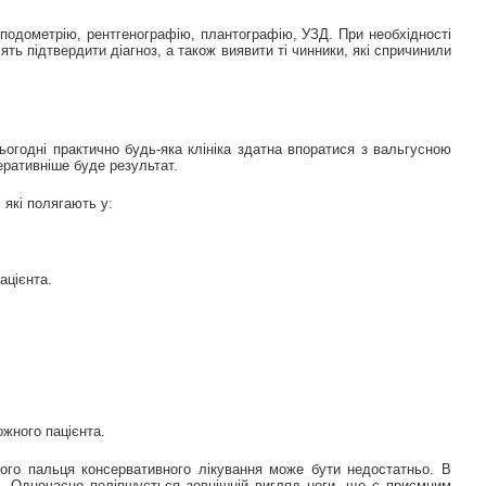
 подометрію, рентгенографію, плантографію, УЗД. При необхідності
ть підтвердити діагноз, а також виявити ті чинники, які спричинили
Сьогодні практично будь-яка клініка здатна впоратися з вальгусною
еративніше буде результат.
які полягають у:
ацієнта.
ожного пацієнта.
ого пальця консервативного лікування може бути недостатньо. В
и. Одночасно поліпшується зовнішній вигляд ноги, що є приємним