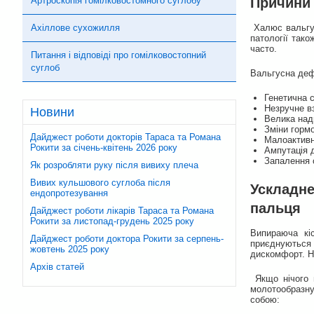
Артроскопія гомілковостомного суглобу
Причини 
Ахіллове сухожилля
Халюс вальгус
патології тако
часто.
Питання і відповіді про гомілковостопний
суглоб
Вальгусна деф
Генетична 
Незручне вз
Новини
Велика над
Зміни гормо
Дайджест роботи докторів Тараса та Романа
Малоактивни
Рокити за січень-квітень 2026 року
Ампутація 
Запалення с
Як розробляти руку після вивиху плеча
Вивих кульшового суглоба після
Ускладне
ендопротезування
пальця
Дайджест роботи лікарів Тараса та Романа
Рокити за листопад-грудень 2025 року
Випираюча кі
Дайджест роботи доктора Рокити за серпень-
приєднуються 
жовтень 2025 року
дискомфорт. Но
Архів статей
Якщо нічого н
молотообразну
собою: