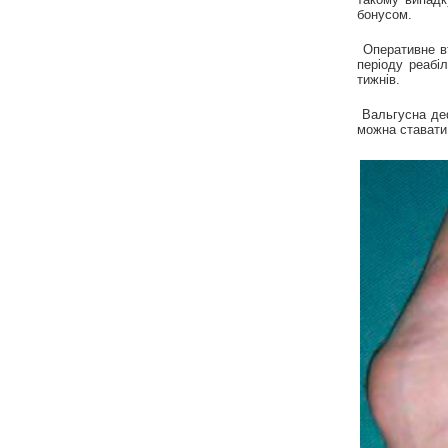
бонусом.
Оперативне вт
періоду реабіл
тижнів.
Вальгусна деф
можна ставати 