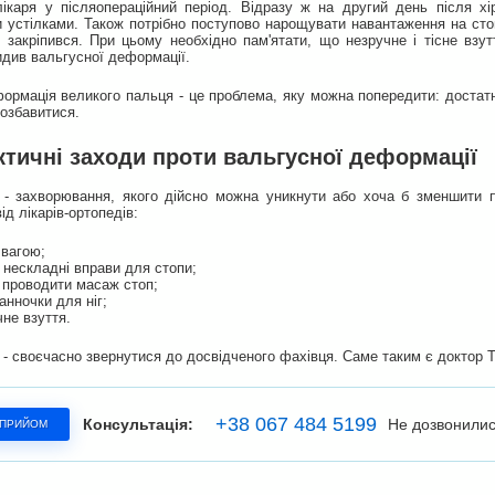
лікаря у післяопераційний період. Відразу ж на другий день після хі
 устілками. Також потрібно поступово нарощувати навантаження на стопу
 закріпився. При цьому необхідно пам'ятати, що незручне і тісне взут
див вальгусної деформації.
рмація великого пальця - це проблема, яку можна попередити: достатнь
позбавитися.
тичні заходи проти вальгусної деформації
 - захворювання, якого дійсно можна уникнути або хоча б зменшити п
ід лікарів-ортопедів:
 вагою;
 нескладні вправи для стопи;
 проводити масаж стоп;
анночки для ніг;
не взуття.
 - своєчасно звернутися до досвідченого фахівця. Саме таким є доктор Та
+38 067 484 5199
Консультація:
Не дозвонили
 ПРИЙОМ