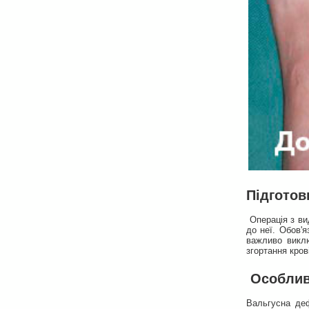
Підготов
Операція з ви
до неї. Обов'я
важливо виклю
згортання кров
Особливо
Вальгусна деф