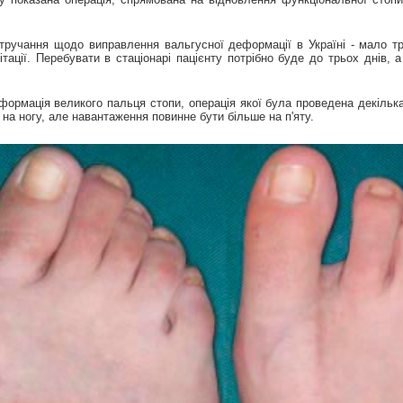
ручання щодо виправлення вальгусної деформації в Україні - мало трав
ітації. Перебувати в стаціонарі пацієнту потрібно буде до трьох днів,
ормація великого пальця стопи, операція якої була проведена декільк
на ногу, але навантаження повинне бути більше на п'яту.