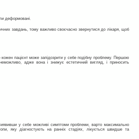
ули деформовані.
вичних завдань, тому важливо своєчасно звернутися до лікаря, щоб
кожен пацієнт може запідозрити у себе подібну проблему. Першою
неможливо, адже вона і знижує естетичний вигляд, і приносить
. Виявивши у себе можливі симптоми проблеми, варто максимально
пи, яку діагностують на ранніх стадіях, лікується швидше та