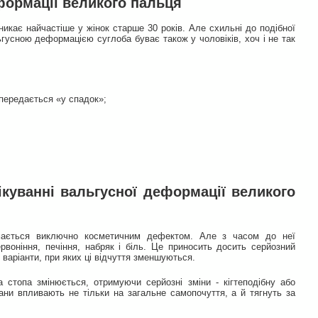
формації великого пальця
кає найчастіше у жінок старше 30 років. Але схильні до подібної
льгусною деформацією суглоба буває також у чоловіків, хоч і не так
 передається «у спадок»;
куванні вальгусної деформації великого
ймається виключно косметичним дефектом. Але з часом до неї
воніння, печіння, набряк і біль. Це приносить досить серйозний
варіанти, при яких ці відчуття зменшуються.
стопа змінюється, отримуючи серйозні зміни - кігтеподібну або
ани впливають не тільки на загальне самопочуття, а й тягнуть за