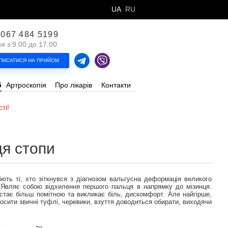
UA
RU
 067 484 5199
 з 9.00 до 17.00
ПИСАТИСЯ НА ПРИЙОМ
б
Артроскопія
Про лікарів
Контакти
ті!
я стопи
іють ті, хто зіткнувся з діагнозом вальгусна деформація великого
. Являє собою відхилення першого пальця в напрямку до мізинця.
стає більш помітною та викликає біль, дискомфорт. Але найгірше,
осити звичні туфлі, черевики, взуття доводиться обирати, виходячи