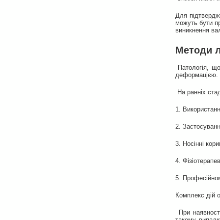
Для підтвердж
можуть бути пр
виникнення ва
Методи л
Патологія, що 
деформацією. І
На ранніх ста
1. Використанн
2. Застосуванн
3. Носінні кор
4. Фізіотерапе
5. Професійно
Комплекс дій о
При наявності
такому випадк