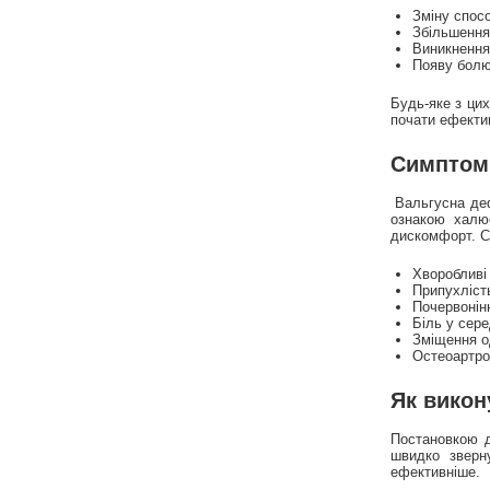
Зміну спос
Збільшення 
Виникнення
Появу болю
Будь-яке з ци
почати ефекти
Симптоми
Вальгусна деф
ознакою халюс
дискомфорт. С
Хворобливі 
Припухліст
Почервонін
Біль у сере
Зміщення од
Остеоартро
Як викон
Постановкою д
швидко зверн
ефективніше.