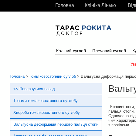
Головна
Клініка Лінько
Від
ТАРАС
РОКИТА
ДОКТОР
Коліний суглоб
Плечовий суглоб
К
Ув
Головна
>
Гомілковостопний суглоб
> Вальгусна деформація першо
Вальг
<< Повернутися назад
Травми гомілковостопного суглобу
Красиві ноги,
пальця стопи.
Хвороби гомілковостопного суглобу
Одночасно від
чим характериз
Вальгусна деформація першого пальця стопи
з проблеми.