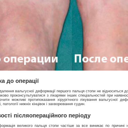
ка до операції
далення вальгусної деформації першого пальця стопи не відноситься до 
зково проконсультуватися з лікарями інших спеціальностей при наявнос
чити можливі протипоказання хірургічного лікування вальгусної дефор
і, патології нижніх кінцівок і захворювання судин.
сті післяопераційного періоду
ормація великого пальця стопи частіше за все виникає по причині н