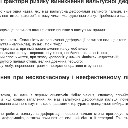
і фактори ризику виникнення вальгусної де
 - ще одна назва, яку має вальгусна деформація великого пальця, вини
ж інші вікові категорії, в тому числі молодше цього віку. Проблема з ва
ормація великого пальця стопи виникає з наступних причин:
схильність. Схильність до вальгусної деформації великого пальця стопи
уття - наприклад, вузькі, тісні туфлі;
мірна вага, при якій навантаження на суглоб вище;
нального фону - переважно у жінок, особливо після вагітності;
й спосіб життя, при якому кровообіг у нижніх кінцівках недостатній;
другого пальця стопи, велика довжина першого;
углобу, перенесені травми, невдалі оперативні втручання.
ння при несвоєчасному і неефективному лі
сточка, як один з перших симптомів Hallux valgus, спочатку спри
й інші ознаки запалення, які має вальгусна деформація пальця: почер
сіння звичного взуття стає справжніми тортурами, доводиться вибирати 
е робити, вальгусна деформація першого пальця стопи прогресує та 
 деформацію, а також починається сильний біль в її середині. Такі ст