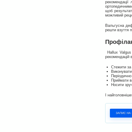
рекомендації 
ортопедичними
щоб результат
можливий реци
Вальгусна дефо
решти взуття 
Профілак
Hallux Valgus
рекомендацій в
Стежити за
Виконувати
Періодично
Приймати в
Носити зруч
І найголовніше
ЗАПИС НА