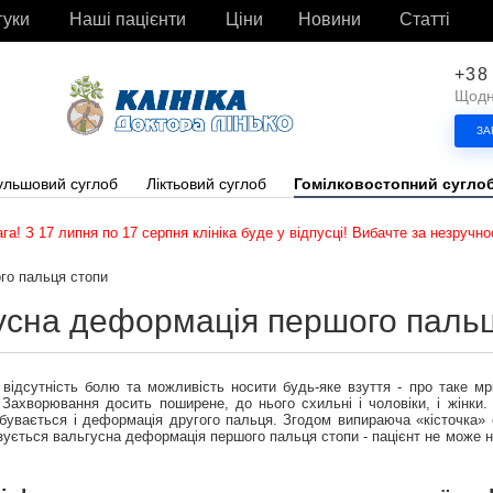
гуки
Наші пацієнти
Ціни
Новини
Статті
+38
Щодня
ЗА
ульшовий суглоб
Ліктьовий суглоб
Гомілковостопний сугло
ага! З 17 липня по 17 серпня клініка буде у відпусці! Вибачте за незручнос
го пальця стопи
усна деформація першого пальц
 відсутність болю та можливість носити будь-яке взуття - про таке мр
 Захворювання досить поширене, до нього схильні і чоловіки, і жінки
бувається і деформація другого пальця. Згодом випираюча «кісточка» 
ується вальгусна деформація першого пальця стопи - пацієнт не може н