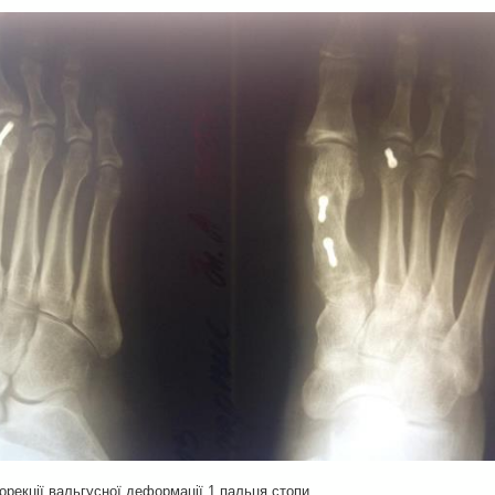
корекції вальгусної деформації 1 пальця стопи