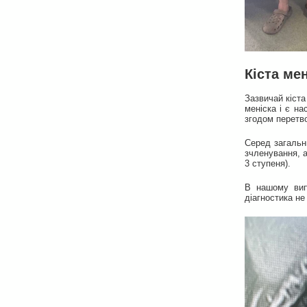
Кіста ме
Зазвичай кіста
меніска і є н
згодом перетво
Серед загальни
зчленування, 
3 ступеня).
В нашому випа
діагностика не