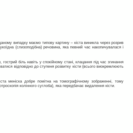
 даному випадку маємо типову картину – кіста виникла через розрив
укоїдна (слизоподібна) речовина, яка певний час накопичувалася і
гострий біль навіть у спокійному стані, клацання під час згинання
ватися відповідно до ступеня розвитку кісти (всього виокремлюють
ста меніска добре помітна на томографічному зображенні, тому
роскопія колінного суглоба), яка передбачає видалення кісти.