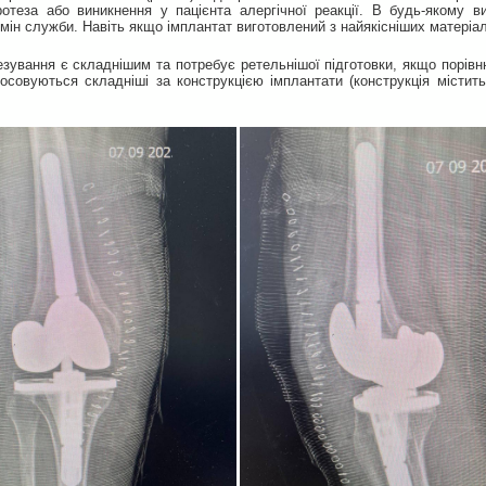
ротеза або виникнення у пацієнта алергічної реакції. В будь-якому 
ін служби. Навіть якщо імплантат виготовлений з найякісніших матеріалів
тезування є складнішим та потребує ретельнішої підготовки, якщо порі
тосовуються складніші за конструкцією імплантати (конструкція містит