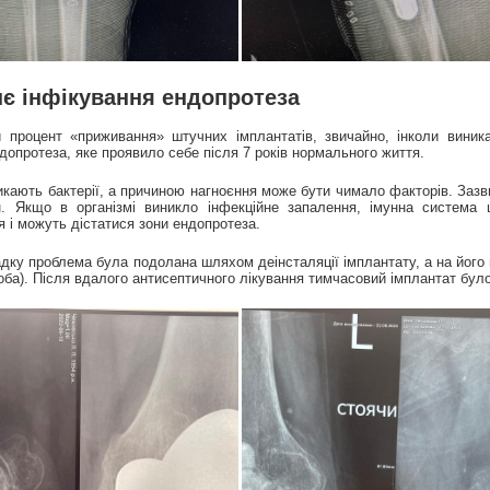
є інфікування ендопротеза
 процент «приживання» штучних імплантатів, звичайно, інколи вини
допротеза, яке проявило себе після 7 років нормального життя.
икають бактерії, а причиною нагноєння може бути чимало факторів. Зазв
н. Якщо в організмі виникло інфекційне запалення, імунна система
 і можуть дістатися зони ендопротеза.
дку проблема була подолана шляхом деінсталяції імплантату, а на його
оба). Після вдалого антисептичного лікування тимчасовий імплантат було