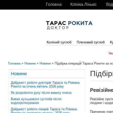
Головна
Клініка Лінько
Від
ТАРАС
РОКИТА
ДОКТОР
Коліний суглоб
Плечовий суглоб
К
Ув
Головна
>
Новини
>
Новини
> Підбірка операцій Тараса Рокити за ос
Підбір
Новини
Дайджест роботи докторів Тараса та Романа
Рокити за січень-квітень 2026 року
Ревізійн
Як розробляти руку після вивиху плеча
Вивих кульшового суглоба після
Ревізійне про
ендопротезування
людини і щоде
Дайджест роботи лікарів Тараса та Романа
Причиною повто
Рокити за листопад-грудень 2025 року