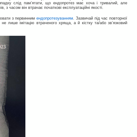
випадку слід пам’ятати, що ендопротез має хоча і тривалий, але
, з часом він втрачає початкові експлуатаційні якості.
внювати з первинним
ендопротезуванням
. Зазвичай під час повторної
ь не лише імітацію втраченого хряща, а й кістку та/або зв’язковий