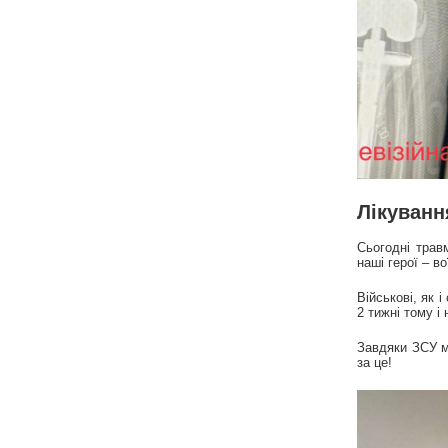
Лікуванн
Сьогодні трав
наші герої – в
Військові, як
2 тижні тому і
Завдяки ЗСУ м
за це!