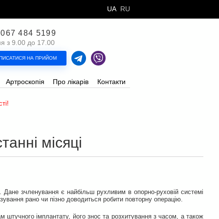
UA
RU
 067 484 5199
 з 9.00 до 17.00
ПИСАТИСЯ НА ПРИЙОМ
Артроскопія
Про лікарів
Контакти
ті!
танні місяці
а. Дане зчленування є найбільш рухливим в опорно-руховій системі
ування рано чи пізно доводиться робити повторну операцію.
м штучного імплантату, його знос та розхитування з часом, а також