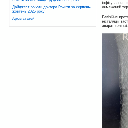
інфікування п
Дайджест роботи доктора Рокити за серпень-
обмежений терм
жовтень 2025 року
Ревізійне про
Архів статей
інсталяції зас
апарат коліна).