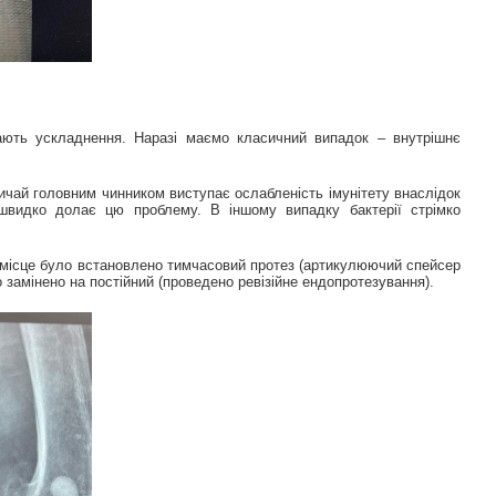
кають ускладнення. Наразі маємо класичний випадок – внутрішнє
ичай головним чинником виступає ослабленість імунітету внаслідок
 швидко долає цю проблему. В іншому випадку бактерії стрімко
 місце було встановлено тимчасовий протез (артикулюючий спейсер
 замінено на постійний (проведено ревізійне ендопротезування).