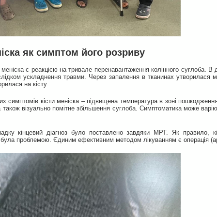
ніска як симптом його розриву
 меніска є реакцією на тривале перенавантаження колінного суглоба. В
аслідком ускладнення травми. Через запалення в тканинах утворилася м
рилася на кісту.
х симптомів кісти меніска – підвищена температура в зоні пошкодження, 
а також візуально помітне збільшення суглоба. Симптоматика може варію
дку кінцевий діагноз було поставлено завдяки МРТ. Як правило, кі
 була проблемою. Єдиним ефективним методом лікуванням є операція (арт