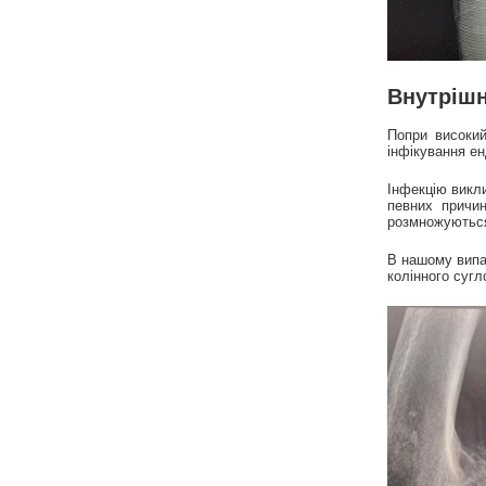
Внутрішн
Попри високий
інфікування ен
Інфекцію викл
певних причи
розмножуються
В нашому випа
колінного сугл