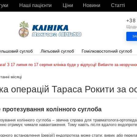
гуки
Наші пацієнти
Ціни
Новини
Статті
+38
Щодня
ЗА
ульшовий суглоб
Ліктьовий суглоб
Гомілковостопний суглоб
ага! З 17 липня по 17 серпня клініка буде у відпусці! Вибачте за незручнос
танні місяці
ка операцій Тараса Рокити за ос
е протезування колінного суглоба
тезування колінного суглоба – звична справа для травматолога-ортопед
нно отримує чимале навантаження. Тому навіть після вдалого ендопротез
рного встановлення (ревізії) ендопротеза може стати: вивих або перела