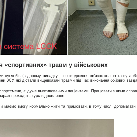
я «спортивних» травм у військових
ми суглобів (в даному випадку – пошкодження зв'язок коліна та сугло
оїни ЗСУ, які дістали вищевказані травми під час виконання бойових завд
 і спортсмени, є дуже вмотивованими пацієнтами. Працювати з ними спра
 наразі проходять курс відновлення.
и маємо змогу нормально жити та працювати, в тому числі допомагати н