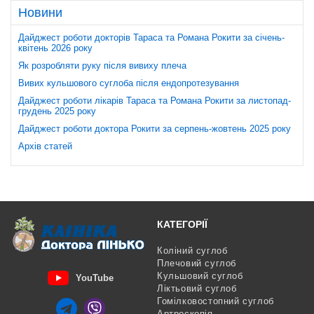
Новини
Дайджест роботи докторів Тараса та Романа Рокити за січень-
квітень 2026 року
Як розробляти руку після вивиху плеча
Вивих кульшового суглоба після ендопротезування
Дайджест роботи лікарів Тараса та Романа Рокити за листопад-
грудень 2025 року
Дайджест роботи доктора Рокити за серпень-жовтень 2025 року
Архів статей
КАТЕГОРІЇ
Коліний суглоб
Плечовий суглоб
Кульшовий суглоб
YouTube
Ліктьовий суглоб
Гомілковостопний суглоб
Артроскопія