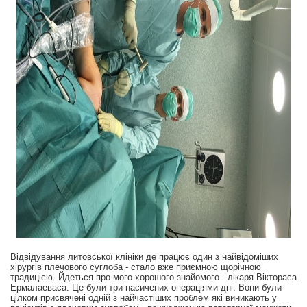
Відвідування литовської клініки де працює один з найвідоміших
хірургів плечового суглоба - стало вже приємною щорічною
традицією. Йдеться про мого хорошого знайомого - лікаря Віктораса
Ермалаеваса. Це були три насичених операціями дні. Вони були
цілком присвячені одній з найчастіших проблем які виникають у