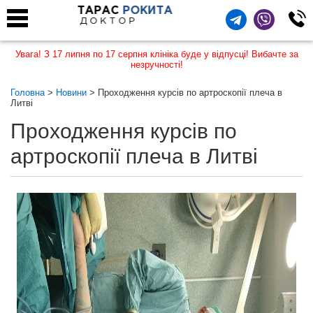
ТАРАС
РОКИТА
ДОКТОР
Увага! З 17 липня по 17 серпня клініка буде у відпусці! Вибачте за
незручності!
Головна
>
Новини
> Проходження курсів по артроскопії плеча в
Литві
Проходження курсів по
артроскопії плеча в Литві