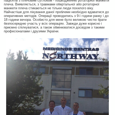
пацієнтів з плечовим суглобом - пошкодженню ротаторної манжети
плеча. Виявляється, з травмами обертальної або ротаторної
манжети плеча стикаються не тільки люди похилого віку.
Найчастіше для лікування даної проблеми необхідно вдаватися до
оперативних методів. Операції проводились з 9-ї години ранку і до
18 години вечора. Особисто для мене було великою честю брати
безпосередню участь у всіх операціях. Завжди дуже корисно і
приємно спілкуватися, а також обмінюватися досвідом з такими
професіоналами і друзями України.