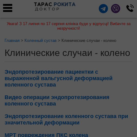
ТАРАС
РОКИТА
ДОКТОР
Увага! З 17 липня по 17 серпня клініка буде у відпусці! Вибачте за
незручності!
Главная
>
Коленный сустав
> Клинические случаи - колено
Клинические случаи - колено
Эндопротезирование пациентки с
выраженной вальгусной деформацией
коленного сустава
Видео операции эндопротезирования
коленного сустава
Эндопротезирование коленного сустава при
значительной деформации
МРТ повреждения ПКС колена