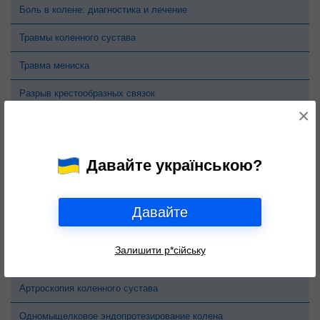
Боль в колене: диагностика и лечение
Травмы коленного сустава
Травма мениска
Разрыв крестообразных связок
×
Разрыв передней крестообразной связки
Разрыв задней крестообразной связки
Давайте українською?
Болезни коленного сустава
Артроз коленного сустава
Давайте
Болезнь Кенига
Залишити р*сійську
Киста Бейкера
Артроскопия коленного сустава
Одномыщелковое эндопротезирование колена