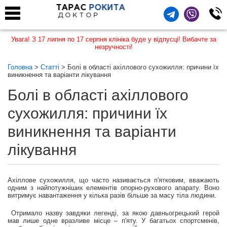
ТАРАС
РОКИТА
ДОКТОР
Увага! З 17 липня по 17 серпня клініка буде у відпусці! Вибачте за
незручності!
Головна
>
Статті
> Болі в області ахіллового сухожилля: причини їх
виникнення та варіанти лікування
Болі в області ахіллового
сухожилля: причини їх
виникнення та варіанти
лікування
Ахіллове сухожилля, що часто називається п'ятковим, вважають
одним з найпотужніших елементів опорно-рухового апарату. Воно
витримує навантаження у кілька разів більше за масу тіла людини.
Отримало назву завдяки легенді, за якою давньогрецький герой
мав лише одне вразливе місце – п'яту. У багатьох спортсменів,