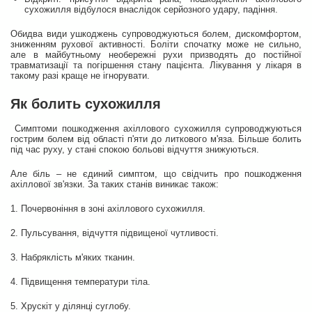
сухожилля відбулося внаслідок серйозного удару, падіння.
Обидва види ушкоджень супроводжуються болем, дискомфортом,
зниженням рухової активності. Боліти спочатку може не сильно,
але в майбутньому необережні рухи призводять до постійної
травматизації та погіршення стану пацієнта. Лікування у лікаря в
такому разі краще не ігнорувати.
Як болить сухожилля
Симптоми пошкодження ахіллового сухожилля супроводжуються
гострим болем від області п'яти до литкового м'яза. Більше болить
під час руху, у стані спокою больові відчуття знижуються.
Але біль – не єдиний симптом, що свідчить про пошкодження
ахіллової зв'язки. За таких станів виникає також:
1. Почервоніння в зоні ахіллового сухожилля.
2. Пульсування, відчуття підвищеної чутливості.
3. Набряклість м'яких тканин.
4. Підвищення температури тіла.
5. Хрускіт у ділянці суглобу.