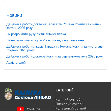
Новини
Дайджест роботи докторів Тараса та Романа Рокити за січень-
квітень 2026 року
Як розробляти руку після вивиху плеча
Вивих кульшового суглоба після ендопротезування
Дайджест роботи лікарів Тараса та Романа Рокити за листопад-
грудень 2025 року
Дайджест роботи доктора Рокити за серпень-жовтень 2025 року
Архів статей
КАТЕГОРІЇ
Коліний суглоб
Плечовий суглоб
Кульшовий суглоб
YouTube