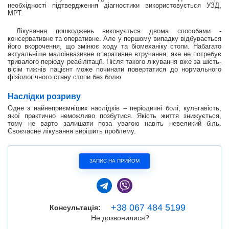
необхідності підтвердження діагностики використовується УЗД,
МРТ.
Лікування пошкоджень виконується двома способами -
консервативне та оперативне. Але у першому випадку відбувається
його вкорочення, що змінює ходу та біомеханіку стопи. Набагато
актуальніше малоінвазивне оперативне втручання, яке не потребує
тривалого періоду реабілітації. Після такого лікування вже за шість-
вісім тижнів пацієнт може починати повертатися до нормального
фізіологічного стану стопи без болю.
Наслідки розриву
Одне з найнеприємніших наслідків – періодичні болі, кульгавість,
якої практично неможливо позбутися. Якість життя знижується,
тому не варто залишати поза увагою навіть невеликий біль.
Своєчасне лікування вирішить проблему.
ЗАПИС НА ПРИЙОМ
+38 067 484 5199
Консультація:
Не дозвонилися?