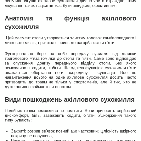
особливо бігунів ахіллове сухожилля дійсно часто страждає, тому
лікування таких пацієнтів має бути швидким, ефективним.
Анатомія та функція ахіллового
сухожилля
Цей елемент стопи утворюється злиттям головок камбаловидного і
литкового м'язів, прикріплюючись до пагорба кістки п'яти.
Функціонально бере на себе передачу зусилля від ділянки
триголового м'яза гомілки до стопи та п'яти. Саме воно відповідає
за опускання донизу переднього відділу стопи, без якого
неможливо ні ходити, ні бігти. Ще однією функцією сухожилля п'яти
вважається обертання ноги всередину - супінація. Все це
навантаження всього на одне ахіллове сухожилля досить часто
призводить до травм не тільки у спортсменів, але й тих, хто не
дуже активно займається спортом.
Види пошкоджень ахіллового сухожилля
Подібних травм неможливо не помітити. Вони приносять серйозний
дискомфорт, біль, заважають ходити, бігати. Ушкодження такого
типу бувають:
Закриті: розрив зв'язок повний або частковий; цілісність шкірного
покриву не порушена;
Відкриті: присутня відкрита рана, пошкодження ахіллового