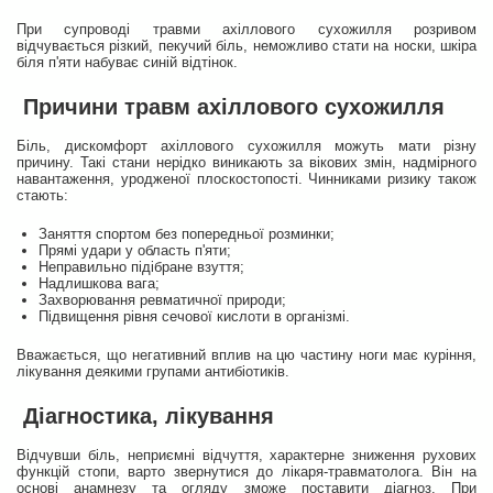
При супроводі травми ахіллового сухожилля розривом
відчувається різкий, пекучий біль, неможливо стати на носки, шкіра
біля п'яти набуває синій відтінок.
Причини травм ахіллового сухожилля
Біль, дискомфорт ахіллового сухожилля можуть мати різну
причину. Такі стани нерідко виникають за вікових змін, надмірного
навантаження, уродженої плоскостопості. Чинниками ризику також
стають:
Заняття спортом без попередньої розминки;
Прямі удари у область п'яти;
Неправильно підібране взуття;
Надлишкова вага;
Захворювання ревматичної природи;
Підвищення рівня сечової кислоти в організмі.
Вважається, що негативний вплив на цю частину ноги має куріння,
лікування деякими групами антибіотиків.
Діагностика, лікування
Відчувши біль, неприємні відчуття, характерне зниження рухових
функцій стопи, варто звернутися до лікаря-травматолога. Він на
основі анамнезу та огляду зможе поставити діагноз. При