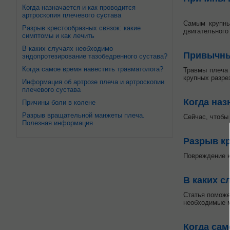
Когда назначается и как проводится
артроскопия плечевого сустава
Самым крупны
Разрыв крестообразных связок: какие
двигательного
симптомы и как лечить
В каких случаях необходимо
Привычны
эндопротезирование тазобедренного сустава?
Когда самое время навестить травматолога?
Травмы плеча 
крупных разре
Информация об артрозе плеча и артроскопии
плечевого сустава
Когда наз
Причины боли в колене
Разрыв вращательной манжеты плеча.
Сейчас, чтобы
Полезная информация
Разрыв кр
Повреждение к
В каких с
Статья поможе
необходимые м
Когда сам