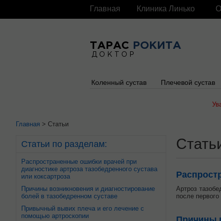
Главная
Клиника Линько
О
ТАРАС
РОКИТА
ДОКТОР
Коленный сустав
Плечевой сустав
Ув
Главная
> Статьи
Стать
Cтатьи по разделам:
Распространенные ошибки врачей при
диагностике артроза тазобедренного сустава
Распростр
или коксартроза
Причины возникновения и диагностирование
Артроз тазобе
болей в тазобедренном суставе
после первого
Привычный вывих плеча и его лечение с
помощью артроскопии
Причины в