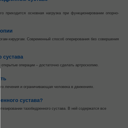
о приходится основная нагрузка при функционировании опорно-
копии
огам-хирургам. Современный способ оперирования без совершения
о сустава
 открытые операции – достаточно сделать артроскопию.
ить
го лечения и ограничивающая человека в движениях.
ренного сустава?
отезировании тазобедренного сустава. В ней содержатся все