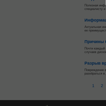
Полезная инфо
специалисту и
Информаци
Актуальная ин
ее преимущест
Причины 
Почти каждый 
случаев диско
Разрыв в
Повреждение в
разобраться в
1
2