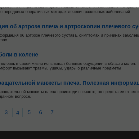
рмация о специализации врача-травматолога, о заболеваниях которые он
 о передовых оперативных методах лечения различных заболеваний.
я об артрозе плеча и артроскопии плечевого су
формация об артрозе плечевого сустава, симптомах и причинах заболев
вах.
боли в колене
человек в своей жизни испытывал болевые ощущения в области колен. П
мфорт вызывают травмы, ушибы, удары о различные предметы
ращательной манжеты плеча. Полезная информа
ращательной манжеты плеча происходит нечасто, но представляет сложн
 данном вопросе.
3
5
6
7
4