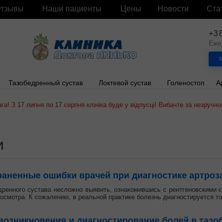
тзывы
Наши пациенты
Цены
Новости
Ста
+3
Еже
З
Тазобедренный сустав
Локтевой сустав
Голеностоп
А
ага! З 17 липня по 17 серпня клініка буде у відпусці! Вибачте за незручнос
и
аненные ошибки врачей при диагностике артроза
дренного сустава несложно выявить, ознакомившись с рентгеновскими с
 осмотра. К сожалению, в реальной практике болезнь диагностируется то
озникновения и диагностирование болей в тазо