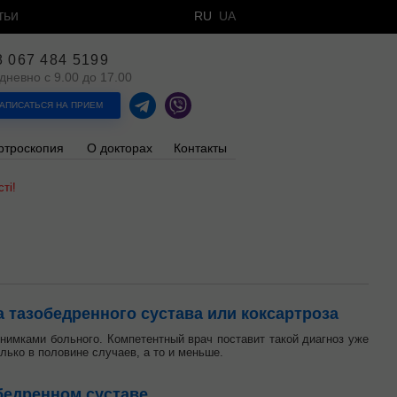
тьи
RU
UA
8 067 484 5199
дневно с 9.00 до 17.00
АПИСАТЬСЯ НА ПРИЕМ
ртроскопия
О докторах
Контакты
ті!
 тазобедренного сустава или коксартроза
нимками больного. Компетентный врач поставит такой диагноз уже
лько в половине случаев, а то и меньше.
бедренном суставе